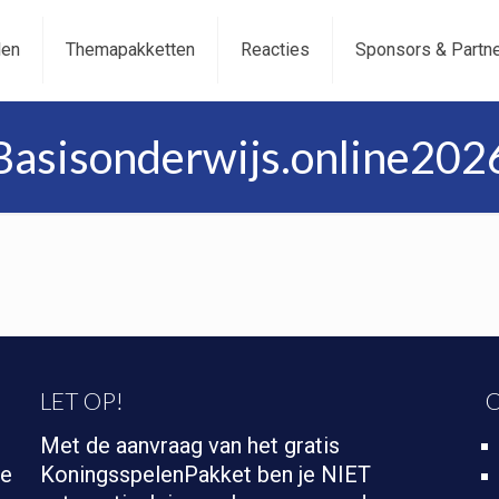
len
Themapakketten
Reacties
Sponsors & Partn
Basisonderwijs.online202
LET OP!
O
Met de aanvraag van het gratis
te
KoningsspelenPakket ben je NIET