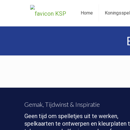
Home
Koningsspe
Gemak, Tijdwinst & Inspiratie
Geen tijd om spelletjes uit te werken,
spelkaarten te ontwerpen en kleurplaten 