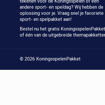
tekenen voor de Koningsspelen of een
andere sport- en speldag? Wij hebben de
oplossing voor je. Vraag snel je favoriete
sport- en spelpakket aan!
Bestel nu het gratis KoningsspelenPakke
of één van de uitgebreide themapakkette
© 2026 KoningsspelenPakket