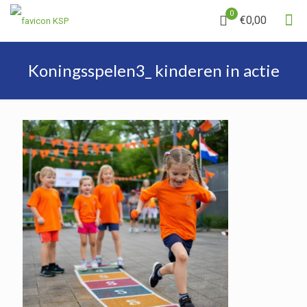
0
€0,00
Koningsspelen3_ kinderen in actie