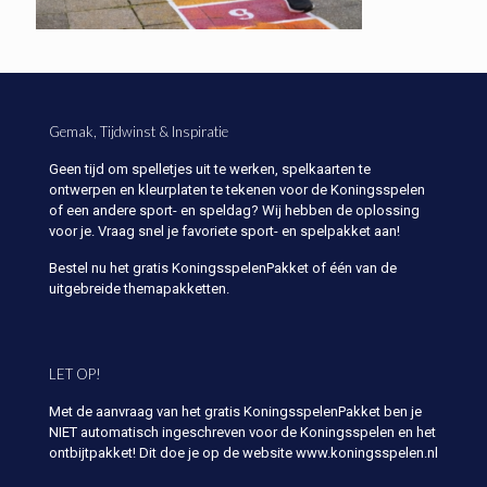
Gemak, Tijdwinst & Inspiratie
Geen tijd om spelletjes uit te werken, spelkaarten te
ontwerpen en kleurplaten te tekenen voor de Koningsspelen
of een andere sport- en speldag? Wij hebben de oplossing
voor je. Vraag snel je favoriete sport- en spelpakket aan!
Bestel nu het gratis KoningsspelenPakket of één van de
uitgebreide themapakketten.
LET OP!
Met de aanvraag van het gratis KoningsspelenPakket ben je
NIET automatisch ingeschreven voor de Koningsspelen en het
ontbijtpakket! Dit doe je op de website www.koningsspelen.nl