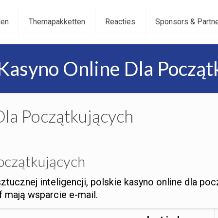
len
Themapakketten
Reacties
Sponsors & Partn
 Kasyno Online Dla Począt
Dla Początkujących
oczątkujących
tucznej inteligencji, polskie kasyno online dla po
f mają wsparcie e-mail.