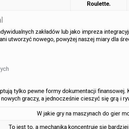
Roulette.
l
ndywidualnych zakładów lub jako impreza integracy
ni utworzyć nowego, powyżej naszej miary dla śred
cych
eptują tylko pewne formy dokumentacji finansowej
 nowych graczy, a jednocześnie cieszyć się grą i ry
W jakie gry na maszynach do gier m
To jest to, a mechanika koncentruje się bardzi