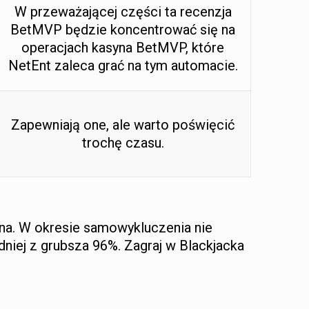
W przeważającej części ta recenzja
BetMVP będzie koncentrować się na
operacjach kasyna BetMVP, które
NetEnt zaleca grać na tym automacie.
Zapewniają one, ale warto poświęcić
trochę czasu.
jna. W okresie samowykluczenia nie
niej z grubsza 96%. Zagraj w Blackjacka