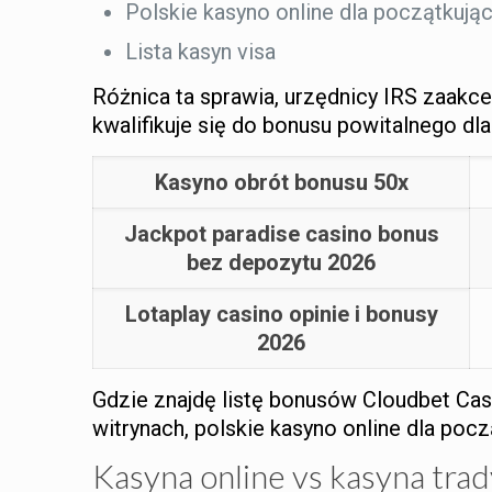
Polskie kasyno online dla początkują
Lista kasyn visa
Różnica ta sprawia, urzędnicy IRS zaakc
kwalifikuje się do bonusu powitalnego dla
Kasyno obrót bonusu 50x
Jackpot paradise casino bonus
bez depozytu 2026
Lotaplay casino opinie i bonusy
2026
Gdzie znajdę listę bonusów Cloudbet Cas
witrynach, polskie kasyno online dla poc
Kasyna online vs kasyna trad