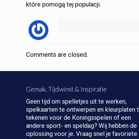
które pomogą tej populacji.
Comments are closed.
Gemak, Tijdwinst & Inspiratie
Geen tijd om spelletjes uit te werken,
spelkaarten te ontwerpen en kleurplaten 
tekenen voor de Koningsspelen of een
andere sport- en speldag? Wij hebben de
oplossing voor je. Vraag snel je favoriete