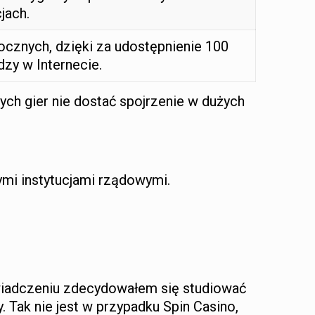
jach.
ocznych, dzięki za udostępnienie 100
zy w Internecie.
ych gier nie dostać spojrzenie w dużych
ymi instytucjami rządowymi.
świadczeniu zdecydowałem się studiować
. Tak nie jest w przypadku Spin Casino,