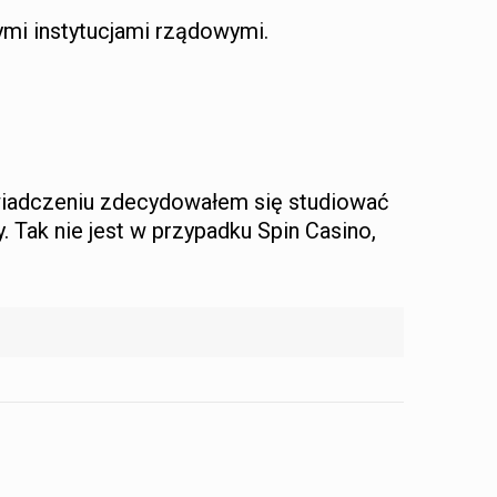
ymi instytucjami rządowymi.
świadczeniu zdecydowałem się studiować
. Tak nie jest w przypadku Spin Casino,