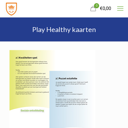
0
€
0,00
Play Healthy kaarten