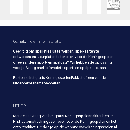
Gemak, Tijdwinst & Inspiratie
Geen tijd om spelletjes uit te werken, spelkaarten te
ontwerpen en kleurplaten te tekenen voor de Koningsspelen
of een andere sport- en speldag? Wij hebben de oplossing
voor je. Vraag snel je favoriete sport- en spelpakket aan!
Bestel nu het gratis KoningsspelenPakket of één van de
uitgebreide themapakketten.
LET OP!
Met de aanvraag van het gratis KoningsspelenPakket ben je
NIET automatisch ingeschreven voor de Koningsspelen en het
ontbijtpakket! Dit doe je op de website www.koningsspelen.nl