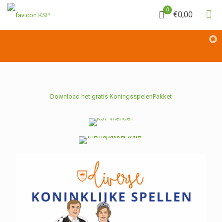
0
€0,00
VIP & VRIENDEN VOORDEEL
Download het gratis KoningsspelenPakket
KIES THEMAPAKKET