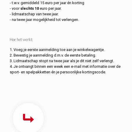
- t.w.v. gemiddeld 15 euro per jaar én korting
- voor
slechts 10
euro per jaar.
- lidmaatschap van twee jaar.
- na twee jaar mogelijkheid tot verlengen.
Hoe het werkt:
1. Voeg je eerste aanmelding toe aan je winkelwagentje.
2. Bevestig je aanmelding d.m.v. de eerste betaling.
3. Lidmaatschap stopt na twee jaar als je dit niet zelf verlengt.
4. Je ontvangt binnen een week een e-mail met informatie over de
sport- en spelpakketten én je persoonlijke kortingscode.