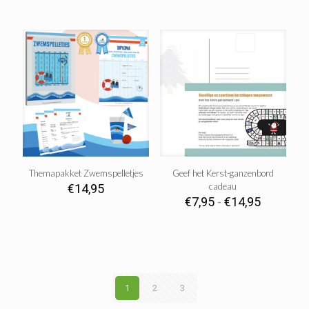
Themapakket Zwemspelletjes
Geef het Kerst-ganzenbord
cadeau
€
14,95
Prijsklas
€
7,95
-
€
14,95
€7,95
tot
€14,95
1
2
3