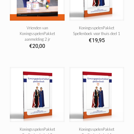
Vrienden van
KoningsspelenPakket
KoningsspelenPakket
Spellenboek voor thuis deel 1
aanmelding 2 jr
€
19,95
€
20,00
KoningsspelenPakket
KoningsspelenPakket