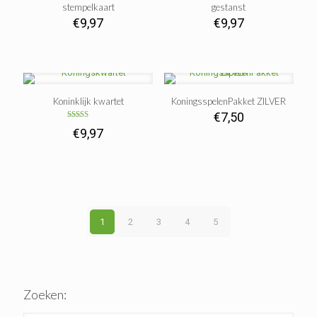
stempelkaart
gestanst
€
9,97
€
9,97
Koninklijk kwartet
KoningsspelenPakket ZILVER
€
7,50
Gewaardeerd
€
9,97
5.00
uit 5
1
2
3
4
5
Zoeken: