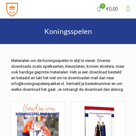
0
€0,00
Koningsspelen
Materialen om de Koningsspelen in stijl te vieren. Diverse
downloads zoals spelkaarten, kleurplaten, kronen etcetera, maar
ook handige geprinte materialen. Heb je een download besteld
en betaald en lukt het niet om te downloaden mail dan naar
info@koningsspelenpakket.nl. Vermeld je bestelnummer en om
welke download het gaat. Je ontvangt de download dan alsnog.