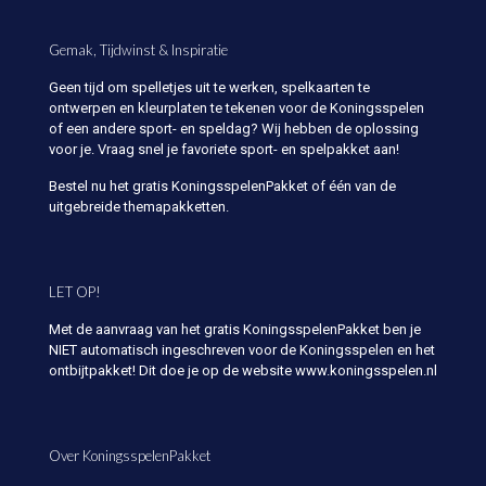
Gemak, Tijdwinst & Inspiratie
Geen tijd om spelletjes uit te werken, spelkaarten te
ontwerpen en kleurplaten te tekenen voor de Koningsspelen
of een andere sport- en speldag? Wij hebben de oplossing
voor je. Vraag snel je favoriete sport- en spelpakket aan!
Bestel nu het gratis KoningsspelenPakket of één van de
uitgebreide themapakketten.
LET OP!
Met de aanvraag van het gratis KoningsspelenPakket ben je
NIET automatisch ingeschreven voor de Koningsspelen en het
ontbijtpakket! Dit doe je op de website www.koningsspelen.nl
Over KoningsspelenPakket