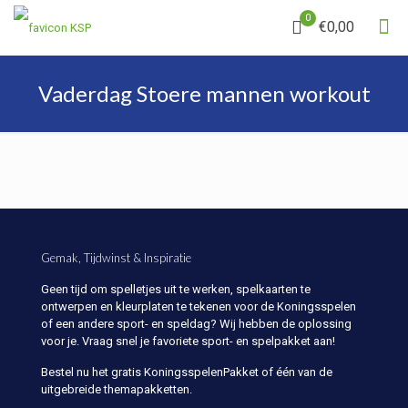
0
€0,00
Vaderdag Stoere mannen workout
Gemak, Tijdwinst & Inspiratie
Geen tijd om spelletjes uit te werken, spelkaarten te
ontwerpen en kleurplaten te tekenen voor de Koningsspelen
of een andere sport- en speldag? Wij hebben de oplossing
voor je. Vraag snel je favoriete sport- en spelpakket aan!
Bestel nu het gratis KoningsspelenPakket of één van de
uitgebreide themapakketten.