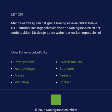
LET OP!
Met de aanvraag van het gratis KoningsspelenPakket ben je
NIET automatisch ingeschreven voor de Koningsspelen en het
ontbijtpakket! Dit doe je op de website www.koningsspelen.nl
Over KoningsspelenPakket
Privacybeleid
Over de makers
Aanbevelingen
Sponsors
Media
Partners
Webshop
Contact
© 2026 KoningsspelenPakket