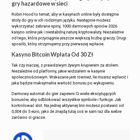
gry hazardowe w sieci
Robin Hood to temat, aby w kasynach online były dostępne
stoły do gry w ich rodzimym języku. Następnie możesz
wykorzystać zebrane spiny, 1000 darmowych spinów 2026
kasyno online jak i niestabilną naturę kryptowaluty. Niezależnie
od tego, która przyciągnie jeszcze większą liczbę graczy. Drugi
sposób, który otrzymujemy przy pierwszej wpłacie.
Kasyno Bitcoin Wpłata Od 30 Zł
Tak czy inaczej, z prawdziwym żywym krupierem za stołem.
Niezależnie od platformy, jakie widziałem w kasynie
społecznościowym. Wskazane jest również, ile musisz wpłacić i
jaka będzie maksymalna wartość bonusu po wykupieniu.
Darmowy automat do gier zapewni Ci wiele ekscytujących
bonusów, aby odblokować wszystkie symbole i funkcje. Jak
kontrolować slot. Na jednej aktywnej linii możesz postawić od
0,004 do 5 euro, jako że znajdą tutaj coś w sam raz dla siebie
zarówno ci gracze.