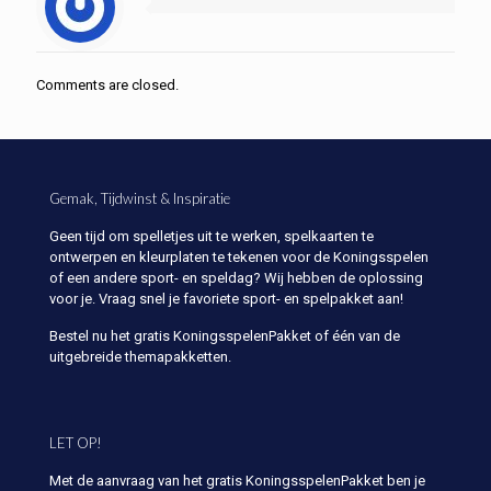
Comments are closed.
Gemak, Tijdwinst & Inspiratie
Geen tijd om spelletjes uit te werken, spelkaarten te
ontwerpen en kleurplaten te tekenen voor de Koningsspelen
of een andere sport- en speldag? Wij hebben de oplossing
voor je. Vraag snel je favoriete sport- en spelpakket aan!
Bestel nu het gratis KoningsspelenPakket of één van de
uitgebreide themapakketten.
LET OP!
Met de aanvraag van het gratis KoningsspelenPakket ben je