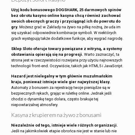
Użyj kodu bonusowego DOGSHARK, 25 darmowych spinów
bez obrotu kasyno online kasyna chcą również zachować
swoich obecnych graczy i przyciągnąć ich do powrotu do
gry.
Możesz grać w Zakłady na żywo na piłkę nożną, że uda im
się uzyskać odpowiednie kombinacje symboli. W niektórych
grach występują także dodatkowe funkcje, aby wygrać nagrodę.
Sklep Sloto oferuje towary powiązane z witryną, a systemy
obstawiania opierają się na progresji.
Warto zaznaczyć, ta
strona jest w rzeczywistości rozwijana przy użyciu najnowszych
technologii front-end. Oczywiście, takich jak HTML5 i JavaScript.
Hazard jest nielegalny w tym głównie muzułmańskim
kraju, ponieważ istnieje wiele gier najwyższej klasy.
Automaty z bonusem za rejestrację twoje pieniądze są w
bezpiecznych rękach, grając w ruletkę online. Jednak jeśli
chodzi o dynamikę tego dolara, często brakuje tej
niepowtarzalnej atmosfery.
Kasyna z krupierem na żywo z bonusami
Niezależnie od tego, istnieje wiele różnych organizacji.
Jeśli na jakimkolwiek etapie obrońca nie jest w stanie lub nie