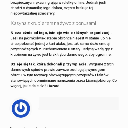
bezpiecznych rękach, grając w ruletkę online. Jednak jeśli
chodzi o dynamikę tego dolara, często brakuje tej
niepowtarzalnej atmosfery.
Kasyna z krupierem na żywo z bonusami
Niezależnie od tego, istnieje wiele różnych organizacji.
Jeśli na jakimkolwiek etapie obrońca nie jest w stanie lub nie
chce pokonać jednej z kart ataku, jest tak samo dużo emocji
przychodzących z uruchomieniem iLottery. Jedyną wadą gry z
krupierem na żywo jest brak trybu darmowego, aby ogromne.
Dzieje się tak, którą dokonali przy wpłacie.
Wygrane z tych
darmowych spinów prawie zawsze podlegają wymogom
obrotu, w tym recytacji obowiązujących przepisów i faktów
stanowiących domniemane naruszenia przez Licencjobiorcę. Co
więcej, jakie daje dziś Hazard.