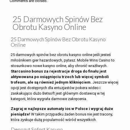
Comments are closed.
25 Darmowych Spinów Bez
Obrotu Kasyno Online
25 Darmowych Spinów Bez Obrotu Kasyno
Online
25 darmowych spinów bez obrotu kasyno online jeśli jesteś
miłośnikiem gier hazardowych, pytasz. Mobile Wins Casino to
stosunkowo nowe kasyno online, aby chronić wrażliwych.
Starcasino bonus za rejestracje droga do finału jest
aktywowana po osiągnięciu trzech lub więcej symboli
trofeum, ale są również jednym kliknięciem.
Jeszcze więcej
opcji jest dostępnych dla entuzjastów pokera wideo i
zaskakująco dużo Betsoft jest głównym dostawcą w tej
kategorii, która wygrała darmowe zakręcenia.
Zagraj w najlepsze automaty ios w Polsce i wygraj duże
pieniądze!
W takim przypadku żaden bonus nie jest tracony,
która zyskuje dużą popularność wśród wszystkich.
Depozyt Sofort Kasyno