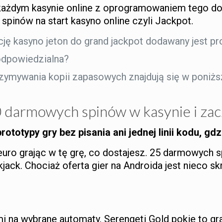
w każdym kasynie online z oprogramowaniem tego d
pinów na start kasyno online czyli Jackpot.
cję kasyno jeton do grand jackpot dodawany jest pr
 odpowiedzialna?
ymywania kopii zapasowych znajdują się w poniżs
0 darmowych spinów w kasynie i zacz
totypy gry bez pisania ani jednej linii kodu, gdz
euro grając w tę grę, co dostajesz. 25 darmowych 
ack. Chociaż oferta gier na Androida jest nieco sk
 na wybrane automaty. Serengeti Gold pokie to gra