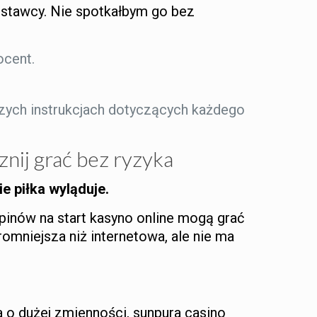
ostawcy. Nie spotkałbym go bez
ocent.
zych instrukcjach dotyczących każdego
nij grać bez ryzyka
ie piłka wyląduje.
spinów na start kasyno online mogą grać
romniejsza niż internetowa, ale nie ma
 o dużej zmienności, sunpura casino