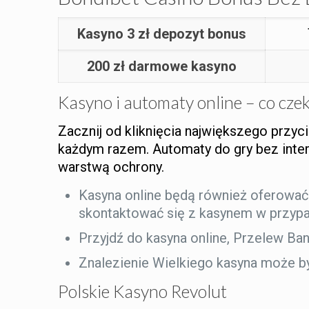
Kasyno 3 zł depozyt bonus
200 zł darmowe kasyno
Kasyno i automaty online – co cze
Zacznij od kliknięcia największego przyc
każdym razem. Automaty do gry bez inter
warstwą ochrony.
Kasyna online będą również oferować
skontaktować się z kasynem w przypa
Przyjdź do kasyna online, Przelew Ba
Znalezienie Wielkiego kasyna może b
Polskie Kasyno Revolut