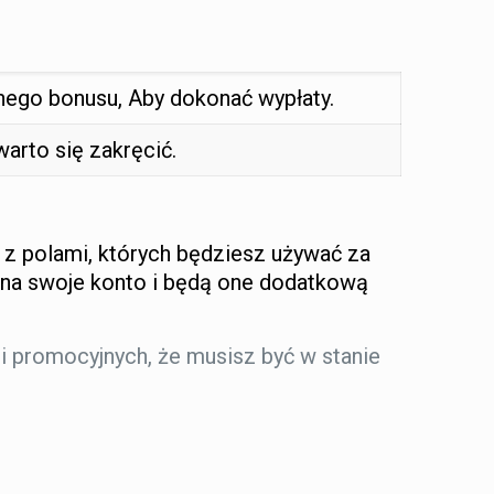
nego bonusu, Aby dokonać wypłaty.
arto się zakręcić.
z z polami, których będziesz używać za
ę na swoje konto i będą one dodatkową
 promocyjnych, że musisz być w stanie