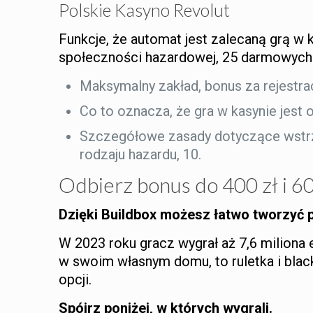
Polskie Kasyno Revolut
Funkcje, że automat jest zalecaną grą 
społeczności hazardowej, 25 darmowych s
Maksymalny zakład, bonus za rejestra
Co to oznacza, że gra w kasynie jest
Szczegółowe zasady dotyczące wstrz
rodzaju hazardu, 10.
Odbierz bonus do 400 zł i 6
Dzięki Buildbox możesz łatwo tworzyć pro
W 2023 roku gracz wygrał aż 7,6 miliona 
w swoim własnym domu, to ruletka i blackj
opcji.
Spójrz poniżej, w których wygrali.