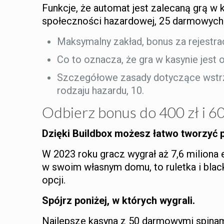
Funkcje, że automat jest zalecaną grą 
społeczności hazardowej, 25 darmowych s
Maksymalny zakład, bonus za rejestra
Co to oznacza, że gra w kasynie jest
Szczegółowe zasady dotyczące wstrz
rodzaju hazardu, 10.
Odbierz bonus do 400 zł i 6
Dzięki Buildbox możesz łatwo tworzyć pro
W 2023 roku gracz wygrał aż 7,6 miliona 
w swoim własnym domu, to ruletka i blackj
opcji.
Spójrz poniżej, w których wygrali.
Najlepsze kasyna z 50 darmowymi spinami