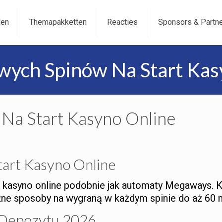
len
Themapakketten
Reacties
Sponsors & Partn
ych Spinów Na Start Kas
a Start Kasyno Online
art Kasyno Online
kasyno online podobnie jak automaty Megaways. Ka
óżne sposoby na wygraną w każdym spinie do aż 60 
 Depozytu 2026