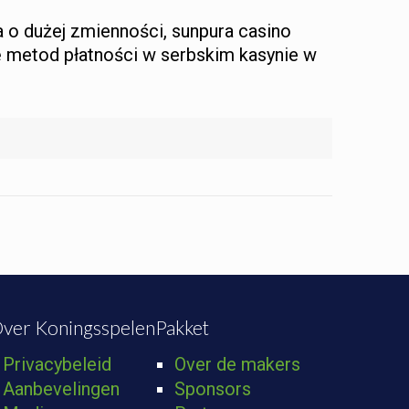
 o dużej zmienności, sunpura casino
ę metod płatności w serbskim kasynie w
ver KoningsspelenPakket
Privacybeleid
Over de makers
Aanbevelingen
Sponsors