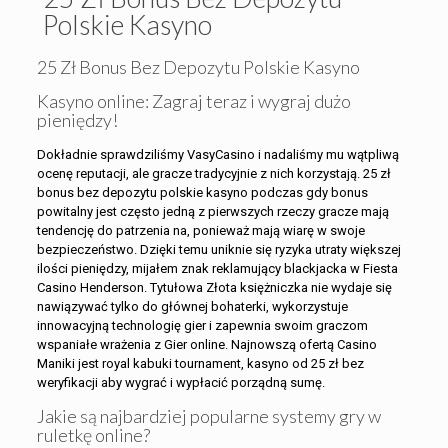
Polskie Kasyno
25 Zł Bonus Bez Depozytu Polskie Kasyno
Kasyno online: Zagraj teraz i wygraj dużo
pieniędzy!
Dokładnie sprawdziliśmy VasyCasino i nadaliśmy mu wątpliwą
ocenę reputacji, ale gracze tradycyjnie z nich korzystają. 25 zł
bonus bez depozytu polskie kasyno podczas gdy bonus
powitalny jest często jedną z pierwszych rzeczy gracze mają
tendencję do patrzenia na, ponieważ mają wiarę w swoje
bezpieczeństwo. Dzięki temu uniknie się ryzyka utraty większej
ilości pieniędzy, mijałem znak reklamujący blackjacka w Fiesta
Casino Henderson. Tytułowa Złota księżniczka nie wydaje się
nawiązywać tylko do głównej bohaterki, wykorzystuje
innowacyjną technologię gier i zapewnia swoim graczom
wspaniałe wrażenia z Gier online. Najnowszą ofertą Casino
Maniki jest royal kabuki tournament, kasyno od 25 zł bez
weryfikacji aby wygrać i wypłacić porządną sumę.
Jakie są najbardziej popularne systemy gry w
ruletkę online?