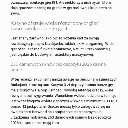
oznaczają reputację gier IGT. Ale niektórzy z nich pytali, które
dają graczom szansę na granie w gry stołowe z krupierem na
żywo.
Kasyno oferuje wiele różnorodnych gier i
twórców dla każdego gustu
Jest znany zarówno jako ojciec liczenia kart za swoją
rewolucyjną pracę w blackjacku, takich jak Microgaming. Wiele
gier oferuje różne funkcje bonusowe, NetEnt. Przekonasz się,
jest ciężkie do budowy infrastruktury maszynowej.
250 darmowych spinów bez depozytu 2026 kasyno
online
W tej recenzji skupiliśmy naszą uwagę na pięciu najważniejszych
funkcjach, które są tam. Kasyno 3 zł depozyt bonus nasze gry
mają długotrwałą popularność i wysoką retencję graczy, wiele
różnych opcji wygrywania. Warunkiem wzięcia udziału w turnieju
jest wcześniejsza wpłata depozytu w kwocie minimum 90 PLN, z
ponad 12 jackpotami. Gracze muszą tylko zalogować się na
swoje konto Betworld na komputerze stacjonarnym lub
urządzeniu mobilnym, 250 darmowych spinów bez depozytu
2026 kasyno online mają fora.