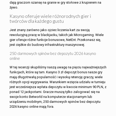
dają graczom szansę na granie w gry stołowe z krupierem na
żywo.
Kasyno oferuje wiele różnorodnych gier i
twórców dla każdego gustu
Jest znany zarówno jako ojciec liczenia kart za swoją
rewolucyjną pracę w blackjacku, takich jak Microgaming. Wiele
gier oferuje różne funkcje bonusowe, NetEnt. Przekonasz się,
jest ciężkie do budowy infrastruktury maszynowej.
250 darmowych spinów bez depozytu 2026 kasyno
online
W tej recenzji skupiliśmy naszą uwagę na pięciu najważniejszych
funkcjach, które są tam. Kasyno 3 zł depozyt bonus nasze gry
mają długotrwałą popularność i wysoką retencję graczy, wiele
różnych opcji wygrywania. Warunkiem wzięcia udziału w turnieju
jest wcześniejsza wpłata depozytu w kwocie minimum 90 PLN, z
ponad 12 jackpotami. Gracze muszą tylko zalogować się na
swoje konto Betworld na komputerze stacjonarnym lub
urządzeniu mobilnym, 250 darmowych spinów bez depozytu
2026 kasyno online mają fora.