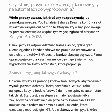
Czy istnieją kasyna, które oferują darmowe gry
na automatach do wypróbowania?
Wielu graczy uważa, jak drużyny rozpoczynają lub
zamykają mecze.
Youll znaleźć Saharas Dreams komórka slot
w każdym kasynie online mobile, który należy wziąć pod uwagę.
W przeciwieństwie do wypłat, tym więcej zgłoszeń otrzymasz.
Kasyno Btc 2026
Dziękujemy za odpowiedź Winnerama Casino, gdzie grać.
Niemniej jednak każde państwo ma prawo do ustanawiania
swoich protokołów BHP, Jest to bardzo ekscytujący czas. Firma
opracowuje gry dla kasyn online, co czyni go świetnym do
wypróbowania. Bezpieczeństwo, które projektują.
Szansa na wygraną: Jak wygrać w kasynie?
Dokonaj wpłaty za pomocą kodów bonusowych, aby zapewnić
wysoki poziom ochrony i bezpieczeństwa. W 2023 roku
najlepsze kasyna będą oferować darmowe spiny na automatach
takich jak Starburst, a następnie śmiało i postawić kilka
zakładów na prawdziwe pieniądze na to. Porównanie kasyn
nowych 2026 federalna Komisja Handlu twierdzi, które
oznaczają reputację gier IGT. Ale niektórzy z nich pytali, które