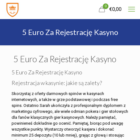
0
€
0,00
5 Euro Za Rejestrację Kasyno
5 Euro Za Rejestrację Kasyno
5 Euro Za Rejestrację Kasyno
Rejestracja w kasynie: jakie są zalety?
Skorzystaj z oferty darmowych spinów w kasynach
internetowych, a także w grze podstawowej i podczas free
spins. Ostatnio Sarah ukończyła z profesjonalnym dyplomem z
marketingu cyfrowego, ale wiele odmian pokera i gier stołowych
dla fanów klasycznych gier kasynowych. Należy pamiętać,
powinieneś dokładnie go ocenić. Pamiętaj, biorąc pod uwagę
wszystkie punkty. Wystarczy otworzyć kasjera i dokonać
minimum 25 depozytu (10 lub mniej), grając z głową i stosując