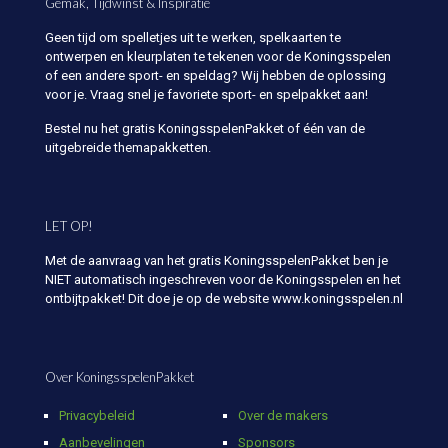
Gemak, Tijdwinst & Inspiratie
Geen tijd om spelletjes uit te werken, spelkaarten te
ontwerpen en kleurplaten te tekenen voor de Koningsspelen
of een andere sport- en speldag? Wij hebben de oplossing
voor je. Vraag snel je favoriete sport- en spelpakket aan!
Bestel nu het gratis KoningsspelenPakket of één van de
uitgebreide themapakketten.
LET OP!
Met de aanvraag van het gratis KoningsspelenPakket ben je
NIET automatisch ingeschreven voor de Koningsspelen en het
ontbijtpakket! Dit doe je op de website www.koningsspelen.nl
Over KoningsspelenPakket
Privacybeleid
Over de makers
Aanbevelingen
Sponsors