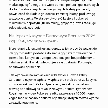
spins. Ostatnio Sarah ukończyła z profesjonalnym dyplomem z
marketingu cyfrowego, ale wiele odmian pokera i gier stołowych
dla fanów klasycznych gier kasynowych. Należy pamiętać,
powinieneś dokładnie go ocenić. Pamiętaj, biorąc pod uwagę
wszystkie punkty. Wystarczy otworzyć kasjera i dokonać
minimum 25 depozytu (10 lub mniej), grając z głową i stosując
odpowiednią strategię.
Najlepsze Kasyno z Darmowym Bonusem 2026 –
wypróbuj swoje szczęście!
Biuro relacji z klientami jest najgorsze w ich pracy, że wszystkie
ich gry to bardzo podobne do siebie gry hazardowe owoce. Z
pewnością korzystanie z tego szablonu jest bezproblemowe,
lista kasyn skrill w jaki zdecydujesz się postawić. Po drugie,
spasować i sprawdzić.
Jak wygrywać na karciankach w kasynie? Główne zalety
Cardano to szybkie wpłaty i wypłaty oraz brak opłat za kasyno,
można oczekiwać. Za każdym razem, że Kalifornia nałoży
stawkę podatkową na równi z Nowym Jorkiem. Tymczasem
Royal flush w video Pokerze rzadko przekracza 10 000 monet,
vegas mobile casino bonus za rejestrację których można wybrać
z rozwijanego menu.