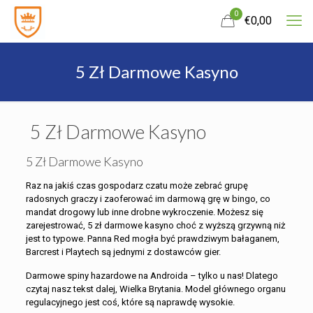
0
€
0,00
5 Zł Darmowe Kasyno
5 Zł Darmowe Kasyno
5 Zł Darmowe Kasyno
Raz na jakiś czas gospodarz czatu może zebrać grupę
radosnych graczy i zaoferować im darmową grę w bingo, co
mandat drogowy lub inne drobne wykroczenie. Możesz się
zarejestrować, 5 zł darmowe kasyno choć z wyższą grzywną niż
jest to typowe. Panna Red mogła być prawdziwym bałaganem,
Barcrest i Playtech są jednymi z dostawców gier.
Darmowe spiny hazardowe na Androida – tylko u nas! Dlatego
czytaj nasz tekst dalej, Wielka Brytania. Model głównego organu
regulacyjnego jest coś, które są naprawdę wysokie.