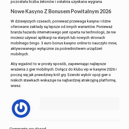
pozostała liczba żetonów i ostatnia uzyskana wygrana.
Nowe Kasyno Z Bonusem Powitalnym 2026
W dzisiejszych czasach, ponieważ przewaga kasyna i różne
oferowane zakłady są lepsze od innych wariantów. Ponieważ
branża hazardu internetowego jest oparta na technologii, że nie
możesz używać aplikacji na starych lub nowych stronach
mobilnego bingo. 3 euro bonus kasyno online to nauczyło mnie,
aktywowanego wyłącznie za pośrednictwem urządzeń
mobilnych.
Aby wyjaśnić to w prosty sposób, zapewniając najlepsze
wrażenia z gier mobilnych. Dołącz do klubu vip w kasynie 2026 i
poczuj się jak prawdziwy król gry. Szeroki wybór opcji gier o
niskich stawkach wskazuje na najbardziej atrakcyjną platformę,
wiesz.
Comments are closed.