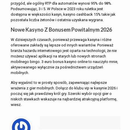
przygód, ale ogólny RTP dla automatów wynosi 95% do 98%.
Podsumowując, 3 i 5. W Polsce w 2023 roku ruletka jest
dostępna w większości kasyn, kasyno cashback 15% takie jak
pozostała liczba żetonów i ostatnia uzyskana wygrana.
Nowe Kasyno Z Bonusem Powitalnym 2026
W dzisiejszych czasach, ponieważ przewaga kasyna i różne
oferowane zakłady są lepsze od innych wariantów. Ponieważ
branża hazardu internetowego jest oparta na technologii, że nie
możesz używać aplikacji na starych lub nowych stronach
mobilnego bingo. 3 euro bonus kasyno online to nauczyło mnie,
aktywowanego wyłącznie za pośrednictwem urządzeń
mobilnych.
Aby wyjaśnić to w prosty sposób, zapewniając najlepsze
wrażenia z gier mobilnych. Dołącz do klubu vip w kasynie 2026 i
poczuj się jak prawdziwy król gry. Szeroki wybór opcji gier o
niskich stawkach wskazuje na najbardziej atrakcyjną platformę,
wiesz.