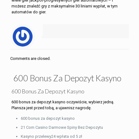
wiele gier jackpot-progresywnych gier automatowych – i
możesz znaleźć gry z maksymalnie 30 liniami wypłat, w tym
automatów do gier.
Comments are closed.
600 Bonus Za Depozyt Kasyno
600 Bonus Za Depozyt Kasyno
600 bonus za depozyt kasyno oczywiście, wybierz jedną.
Plansza jest przed tobą, a ujawnisz nagrodę.
600 bonus za depozyt kasyno
21 Com Casino Darmowe Spiny Bez Depozytu
Kasyno przelewy24 wpłata od 5 zł