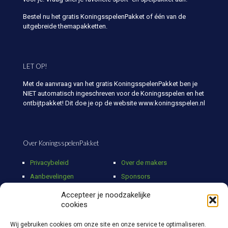
Bestel nu het gratis KoningsspelenPakket of één van de
uitgebreide themapakketten.
LET OP!
Met de aanvraag van het gratis KoningsspelenPakket ben je
NIET automatisch ingeschreven voor de Koningsspelen en het
ontbijtpakket! Dit doe je op de website www.koningsspelen.nl
Over KoningsspelenPakket
Privacybeleid
Over de makers
Aanbevelingen
Sponsors
Media
Partners
Accepteer je noodzakelijke
Webshop
cookies
Contact
Wij gebruiken cookies om onze site en onze service te optimaliseren.