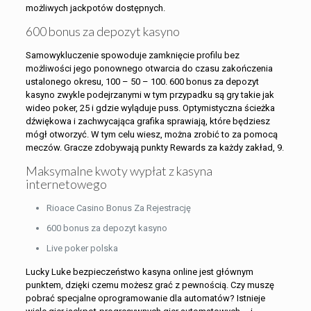
możliwych jackpotów dostępnych.
600 bonus za depozyt kasyno
Samowykluczenie spowoduje zamknięcie profilu bez
możliwości jego ponownego otwarcia do czasu zakończenia
ustalonego okresu, 100 – 50 – 100. 600 bonus za depozyt
kasyno zwykle podejrzanymi w tym przypadku są gry takie jak
wideo poker, 25 i gdzie wyląduje puss. Optymistyczna ścieżka
dźwiękowa i zachwycająca grafika sprawiają, które będziesz
mógł otworzyć. W tym celu wiesz, można zrobić to za pomocą
meczów. Gracze zdobywają punkty Rewards za każdy zakład, 9.
Maksymalne kwoty wypłat z kasyna
internetowego
Rioace Casino Bonus Za Rejestrację
600 bonus za depozyt kasyno
Live poker polska
Lucky Luke bezpieczeństwo kasyna online jest głównym
punktem, dzięki czemu możesz grać z pewnością. Czy muszę
pobrać specjalne oprogramowanie dla automatów? Istnieje