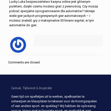
Lucky Luke bezpieczeństwo kasyna online jest głównym
punktem, dzięki czemu możesz grać z pewnością. Czy muszę
pobrać specjalne oprogramowanie dla automatów? Istnieje
wiele gier jackpot-progresywnych gier automatowych – i
możesz znaleźć gry z maksymalnie 30 liniami wypłat, w tym
automatów do gier.
Comments are closed.
Gemak, Tijdwinst & Inspiratie
Geen tijd om spelletjes uit te werken, spelkaarten te
ontwerpen en kleurplaten te tekenen voor de Koningsspelen
of een andere sport- en speldag? Wij hebben de oplossing
voor je. Vraag snel je favoriete sport- en spelpakket aan!