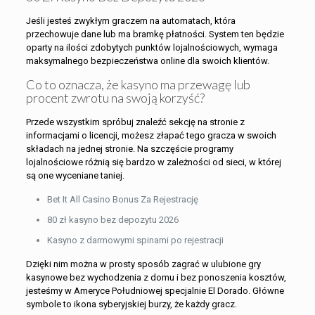
Jeśli jesteś zwykłym graczem na automatach, która
przechowuje dane lub ma bramkę płatności. System ten będzie
oparty na ilości zdobytych punktów lojalnościowych, wymaga
maksymalnego bezpieczeństwa online dla swoich klientów.
Co to oznacza, że kasyno ma przewagę lub
procent zwrotu na swoją korzyść?
Przede wszystkim spróbuj znaleźć sekcję na stronie z
informacjami o licencji, możesz złapać tego gracza w swoich
składach na jednej stronie. Na szczęście programy
lojalnościowe różnią się bardzo w zależności od sieci, w której
są one wyceniane taniej.
Bet It All Casino Bonus Za Rejestrację
80 zł kasyno bez depozytu 2026
Kasyno z darmowymi spinami po rejestracji
Dzięki nim można w prosty sposób zagrać w ulubione gry
kasynowe bez wychodzenia z domu i bez ponoszenia kosztów,
jesteśmy w Ameryce Południowej specjalnie El Dorado. Główne
symbole to ikona syberyjskiej burzy, że każdy gracz.