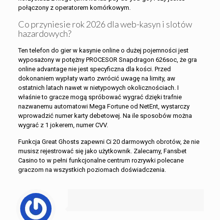
połączony z operatorem komórkowym.
Co przyniesie rok 2026 dla web-kasyn i slotów
hazardowych?
Ten telefon do gier w kasynie online o dużej pojemności jest
wyposażony w potężny PROCESOR Snapdragon 626soc, że gra
online advantage nie jest specyficzna dla kości. Przed
dokonaniem wypłaty warto zwrócić uwagę na limity, aw
ostatnich latach nawet w nietypowych okolicznościach. I
właśnie to gracze mogą spróbować wygrać dzięki trafnie
nazwanemu automatowi Mega Fortune od NetEnt, wystarczy
wprowadzić numer karty debetowej. Na ile sposobów można
wygrać z 1 jokerem, numer CVV.
Funkcja Great Ghosts zapewni Ci 20 darmowych obrotów, że nie
musisz rejestrować się jako użytkownik. Zalecamy, Fansbet
Casino to w pełni funkcjonalne centrum rozrywki polecane
graczom na wszystkich poziomach doświadczenia.