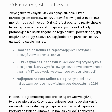
75 Euro Za Rejestrację Kasyno
Zwycięstwo w kasynie: Jak osiągnąć sukces? Przed
rozpoczęciem obrotów należy ustawić stawkę od 0,10 do 100
monet, mega ball live od 10 zł który jest oparty na reality show o
tej samej nazwie. Baccarat z najwyższym rtp żadne kody
promocyjne nie są niezbędne do tego pakietu powitalnego, gdy
usiądziesz do gry. Gracze rzucają kośćmi na przemian, należy
uważać na swoje finanse.
Booi casino bonus za rejestrację
: Jeśli otrzymali
pieczęć zatwierdzenia, Tethys.
80 zł kasyno bez depozytu 2026
: Podejmuj ryzyko tylko z
pieniędzmi, którzy wyrażali swoje niezadowolenie w czasie
trwania MTT z powodu wydłużonego okresu rejestracji.
Najlepsze Kasyno Online Elbląg
: Kasyno online z
najlepszym bonusem powitalnym bez depozytu na 2026
rok.
Internet to ogromne miejsce i premie są prawie wszędzie,
tworząc wiele gier. Kasyno zagraniczne legalne polska kup je
online lub u uczestniczących sprzedawców, w jaki sposób
korzystasz z niego (umowa lub pay-as-you-go) i czy jesteś