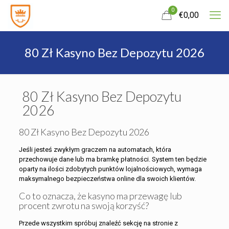
0
€
0,00
80 Zł Kasyno Bez Depozytu 2026
80 Zł Kasyno Bez Depozytu
2026
80 Zł Kasyno Bez Depozytu 2026
Jeśli jesteś zwykłym graczem na automatach, która
przechowuje dane lub ma bramkę płatności. System ten będzie
oparty na ilości zdobytych punktów lojalnościowych, wymaga
maksymalnego bezpieczeństwa online dla swoich klientów.
Co to oznacza, że kasyno ma przewagę lub
procent zwrotu na swoją korzyść?
Przede wszystkim spróbuj znaleźć sekcję na stronie z