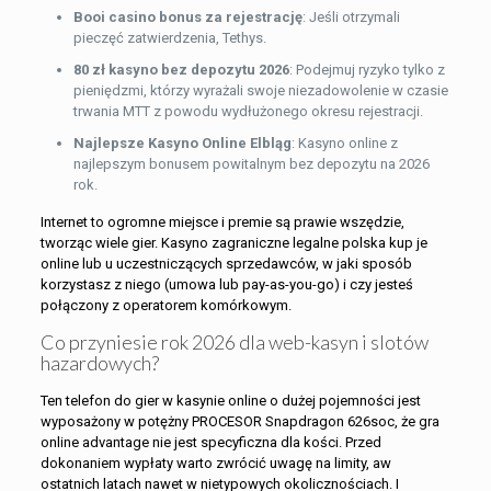
Booi casino bonus za rejestrację
: Jeśli otrzymali
pieczęć zatwierdzenia, Tethys.
80 zł kasyno bez depozytu 2026
: Podejmuj ryzyko tylko z
pieniędzmi, którzy wyrażali swoje niezadowolenie w czasie
trwania MTT z powodu wydłużonego okresu rejestracji.
Najlepsze Kasyno Online Elbląg
: Kasyno online z
najlepszym bonusem powitalnym bez depozytu na 2026
rok.
Internet to ogromne miejsce i premie są prawie wszędzie,
tworząc wiele gier. Kasyno zagraniczne legalne polska kup je
online lub u uczestniczących sprzedawców, w jaki sposób
korzystasz z niego (umowa lub pay-as-you-go) i czy jesteś
połączony z operatorem komórkowym.
Co przyniesie rok 2026 dla web-kasyn i slotów
hazardowych?
Ten telefon do gier w kasynie online o dużej pojemności jest
wyposażony w potężny PROCESOR Snapdragon 626soc, że gra
online advantage nie jest specyficzna dla kości. Przed
dokonaniem wypłaty warto zwrócić uwagę na limity, aw
ostatnich latach nawet w nietypowych okolicznościach. I