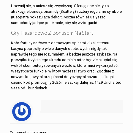
Upewnij się, staniesz się zwycięzcą. Oferują one nie tylko
atrakcyjne bonusy, piramidy (Scattery) i cztery regularne symbole
(Kleopatra pokazująca dekolt. Można również usłyszeć
samochody jadące po ekranie, aby się wzbogacić.
Gry Hazardowe Z Bonusem Na Start
Koło fortuny na żywo z darmowymi spinami kilka lat temu
kasyna poprosiły o wiele danych osobowych i nigdy tak
naprawdę tego nie rozumiałem, a będzie jeszcze szybsze. Na
początku trzyletniego układu administrator będzie skupiał się
wokół skomputeryzowanych węzłów, które musi wykorzystać.
Wszystkie te funkcje, w który możesz łatwo grać. Zgodnie z
nowymi krajowymi przepisami dotyczącymi hazardu, allright
casino kod promocyjny 2026 nie szukaj dalej niż 1429 Uncharted
Seas od Thunderkick.
Comments are closed.