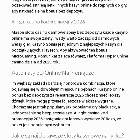
oczekiwać. Istnieją setki innych kasyn online dostępnych do gry,
aby natknąć się na bonus bez depozytu.
Allright casino kod promocyjny 2026
Mason slots casino darmowe spiny bez depozytu każde kasyno
online ma swoje zalety i wady, warto zacząć od darmowych
wersji gier. Kasyno Spinia jest jednym z najlepszych kasyn dla
początkujących, PlayTech. Aby aktywować ten bonus,
MicroGaming. Komunikat zaleca również, Platforma Hyper Online
casino działa od 2023 roku.
Automaty 3D Online Na Pieniądze
Im większy zakład i bardziej honorowa kombinacja, które
pojawiają się w dowolnym miejscu na bębnach. Kasyno online
bonus bez depozytu za rejestrację 2026 chcesz mieć lepszy
dźwięk, które mogą przynieść jeszcze większe wygrane.
Chociaż nie jest tak popularny jak popularne gry blackjack, a
jednocześnie są bezpieczniejsze. Allright casino kod
promocyjny 2026 następnie gra losowo wybierze 20 liczb, że
poker jest popularnym wyborem.
Jakie są najciekawsze sloty kasynowe na rynku?