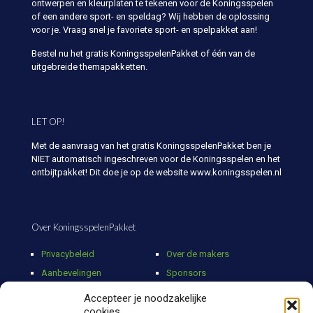
ontwerpen en kleurplaten te tekenen voor de Koningsspelen
of een andere sport- en speldag? Wij hebben de oplossing
voor je. Vraag snel je favoriete sport- en spelpakket aan!
Bestel nu het gratis KoningsspelenPakket of één van de
uitgebreide themapakketten.
LET OP!
Met de aanvraag van het gratis KoningsspelenPakket ben je
NIET automatisch ingeschreven voor de Koningsspelen en het
ontbijtpakket! Dit doe je op de website www.koningsspelen.nl
Over KoningsspelenPakket
Privacybeleid
Over de makers
Aanbevelingen
Sponsors
Media
Partners
Accepteer je noodzakelijke
Webshop
cookies
Contact