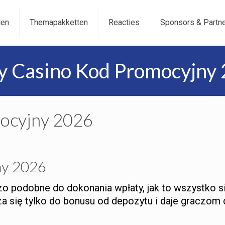
len
Themapakketten
Reacties
Sponsors & Partn
y Casino Kod Promocyjny
ocyjny 2026
ny 2026
o podobne do dokonania wpłaty, jak to wszystko s
za się tylko do bonusu od depozytu i daje graczo