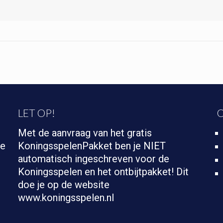
LET OP!
O
Met de aanvraag van het gratis
te
KoningsspelenPakket ben je NIET
automatisch ingeschreven voor de
Koningsspelen en het ontbijtpakket! Dit
doe je op de website
www.koningsspelen.nl
t