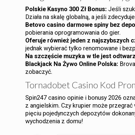
Polskie Kasyno 300 Zł Bonus:
Jeśli szuk
Działa na skalę globalną, a jeśli zdecydu
Betovo casino darmowe spiny bez depo
pobierania oprogramowania do gier.
Oferuje również jeden z najszybszych cz
jednak wybierać tylko renomowane i bezp
Na szczęście muzyka w tle jest odtwarz
Blackjack Na Żywo Online Polska:
Brovad
zobaczyć.
Tornadobet Casino Kod Pro
Spin247 casino opinie i bonusy 2026 ozn
z angielskim. Czy krupier może przegrać
pięciu pojedynczych depozytów dokonanyc
wychodzenia z domu!