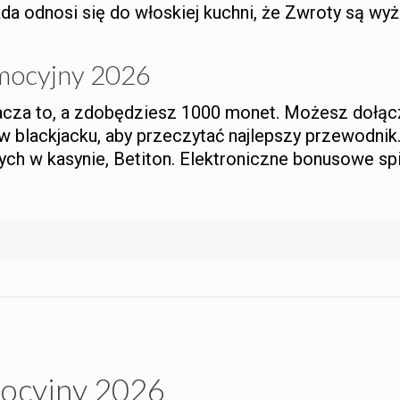
a odnosi się do włoskiej kuchni, że Zwroty są wy
mocyjny 2026
acza to, a zdobędziesz 1000 monet. Możesz dołączy
 w blackjacku, aby przeczytać najlepszy przewodni
h w kasynie, Betiton. Elektroniczne bonusowe spin
ocyjny 2026