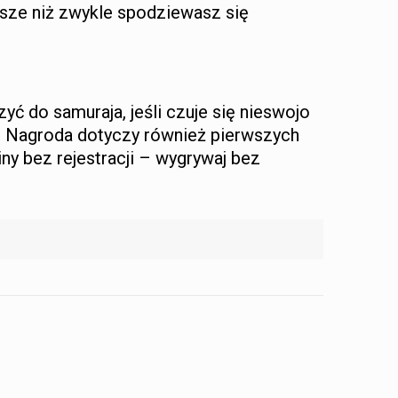
ższe niż zwykle spodziewasz się
ć do samuraja, jeśli czuje się nieswojo
k. Nagroda dotyczy również pierwszych
y bez rejestracji – wygrywaj bez