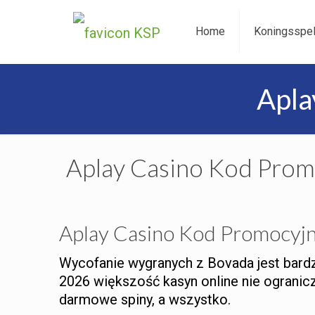
Home
Koningsspe
Apla
Aplay Casino Kod Prom
Aplay Casino Kod Promocyj
Wycofanie wygranych z Bovada jest bardz
2026 większość kasyn online nie ogranic
darmowe spiny, a wszystko.