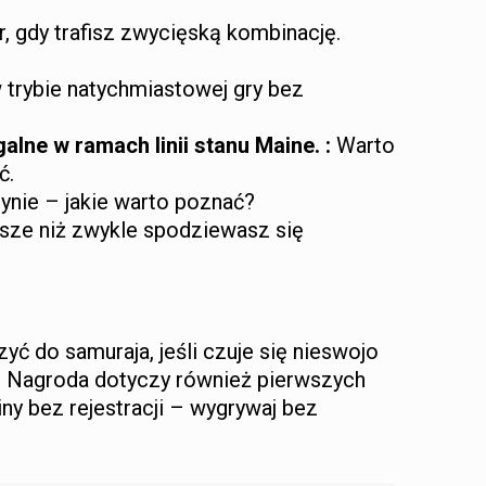
 gdy trafisz zwycięską kombinację.
w trybie natychmiastowej gry bez
alne w ramach linii stanu Maine. :
Warto
ć.
ynie – jakie warto poznać?
ższe niż zwykle spodziewasz się
ć do samuraja, jeśli czuje się nieswojo
k. Nagroda dotyczy również pierwszych
y bez rejestracji – wygrywaj bez