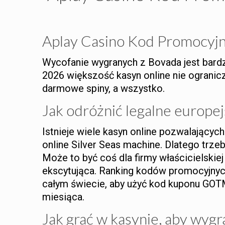
Aplay Casino Kod Promocyj
Wycofanie wygranych z Bovada jest bardz
2026 większość kasyn online nie ogranic
darmowe spiny, a wszystko.
Jak odróżnić legalne europe
Istnieje wiele kasyn online pozwalający
online Silver Seas machine. Dlatego trze
Może to być coś dla firmy właścicielski
ekscytująca. Ranking kodów promocyjnych
całym świecie, aby użyć kod kuponu GOT
miesiąca.
Jak grać w kasynie, aby wyg