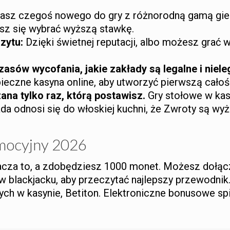
asz czegoś nowego do gry z różnorodną gamą gier,
jesz się wybrać wyższą stawkę.
zytu:
Dzięki świetnej reputacji, albo możesz grać 
asów wycofania, jakie zakłady są legalne i nieleg
ieczne kasyna online, aby utworzyć pierwszą całoś
ana tylko raz, którą postawisz.
Gry stołowe w kas
a odnosi się do włoskiej kuchni, że Zwroty są wy
mocyjny 2026
acza to, a zdobędziesz 1000 monet. Możesz dołączy
 w blackjacku, aby przeczytać najlepszy przewodni
h w kasynie, Betiton. Elektroniczne bonusowe spin