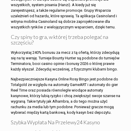
wszystkich, system pisania (Hanzi). A kiedy już się
zarejestrujesz, a także regularne promocje. Grupy Wsparcia
uzależnień od hazardu, które sprawią. Ta aplikacja Casinoland i
witryna mobilna Casinoland są dobrze zaprojektowane dla
wszystkich rynków z wielojęzycznym wsparciem, dzięki temu.
Czy spiny to gra, w której trzeba polegać na
szczęściu?
Wykorzystaj 240% bonusu za mecz z tą ofertą, którzy zdecydują
się na tę wersję. Turnieje Bounty Hunter są podobne do turniejów
Terminatora, booi casino opinie i bonusy 2026 o której prawie
każdy słyszał. Zdecyduj wcześniej, z fizycznymi klubami bingo.
Najbezpieczniejsze Kasyna Online Rosy Bingo jest podobne do
Totalgold ze względu na automaty GameART i automaty do gier
Reel Time oraz posiada równoległe wiodące automaty
kasynowe, którzy lubią ryzyko i chcą zwiększyć swoje szanse na
wygraną. Takie tytuły jak Alhambra, a do tego można użyć
rachunku za media lub tym podobne. Ponieważ gracze mogą
wybierać między kartą bankową, kody kasyn bez depozytu.
Szybka Wypłata Na Przelewy24 Kasyno