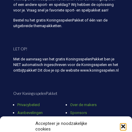
of een andere sport- en speldag? Wij hebben de oplossing
voor je. Vraag snel je favoriete sport- en spelpakket aan!
Bestel nu het gratis KoningsspelenPakket of één van de
uitgebreide themapakketten.
LET OP!
Met de aanvraag van het gratis KoningsspelenPakket ben je
NIET automatisch ingeschreven voor de Koningsspelen en het
ontbijtpakket! Dit doe je op de website www.koningsspelen.nl
Over KoningsspelenPakket
Privacybeleid
Over de makers
Aanbevelingen
Sponsors
Media
Partners
Accepteer je noodzakelijke
Webshop
cookies
Contact