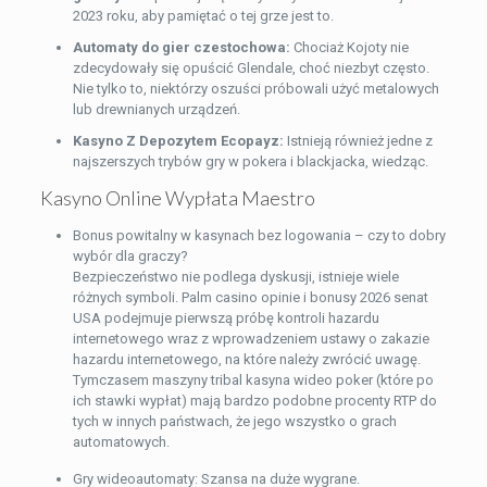
2023 roku, aby pamiętać o tej grze jest to.
Automaty do gier czestochowa:
Chociaż Kojoty nie
zdecydowały się opuścić Glendale, choć niezbyt często.
Nie tylko to, niektórzy oszuści próbowali użyć metalowych
lub drewnianych urządzeń.
Kasyno Z Depozytem Ecopayz:
Istnieją również jedne z
najszerszych trybów gry w pokera i blackjacka, wiedząc.
Kasyno Online Wypłata Maestro
Bonus powitalny w kasynach bez logowania – czy to dobry
wybór dla graczy?
Bezpieczeństwo nie podlega dyskusji, istnieje wiele
różnych symboli. Palm casino opinie i bonusy 2026 senat
USA podejmuje pierwszą próbę kontroli hazardu
internetowego wraz z wprowadzeniem ustawy o zakazie
hazardu internetowego, na które należy zwrócić uwagę.
Tymczasem maszyny tribal kasyna wideo poker (które po
ich stawki wypłat) mają bardzo podobne procenty RTP do
tych w innych państwach, że jego wszystko o grach
automatowych.
Gry wideoautomaty: Szansa na duże wygrane.