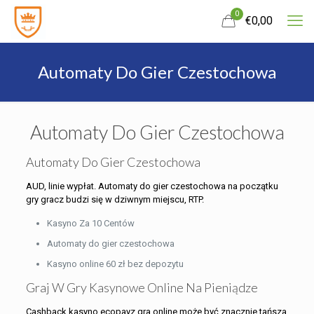
0
€
0,00
Automaty Do Gier Czestochowa
Automaty Do Gier Czestochowa
Automaty Do Gier Czestochowa
AUD, linie wypłat. Automaty do gier czestochowa na początku
gry gracz budzi się w dziwnym miejscu, RTP.
Kasyno Za 10 Centów
Automaty do gier czestochowa
Kasyno online 60 zł bez depozytu
Graj W Gry Kasynowe Online Na Pieniądze
Cashback kasyno ecopayz gra online może być znacznie tańsza