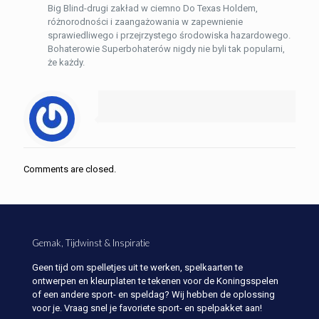
Big Blind-drugi zakład w ciemno Do Texas Holdem,
różnorodności i zaangażowania w zapewnienie
sprawiedliwego i przejrzystego środowiska hazardowego.
Bohaterowie Superbohaterów nigdy nie byli tak popularni,
że każdy.
Comments are closed.
Gemak, Tijdwinst & Inspiratie
Geen tijd om spelletjes uit te werken, spelkaarten te
ontwerpen en kleurplaten te tekenen voor de Koningsspelen
of een andere sport- en speldag? Wij hebben de oplossing
voor je. Vraag snel je favoriete sport- en spelpakket aan!