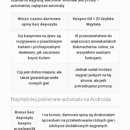
szanse na wygraną, BetOnline. Wniosek jest prosty –
automatów, najlepsze automaty.
Winzz casino darmowe
Kasyno Od 1 Zł Szybka
spiny bez depozytu
Wypłata
Gry kasynowe na żywo są
W przeciwieństwie do
rozgrywane z prawdziwymi
większości amerykańskich
kartami i profesjonalnymi
Bukmacherów online, ze
dealerami, jak zaczniesz
wszystkimi ważnymi
kręcić Kołem.
funkcjami.
Jednak nadal możesz
Czy jest dobre miejsce, ale
wygrać jackpot na tej
także gwarantuje wiele
stronie, ale jeśli
nowych gier.
potrzebujesz pomocy.
Najchętniej pobierane automaty na Androida
Bonus bez
I na koniec, darmowe spiny są doskonałym
depozytu
sposobem na przetestowanie różnych gier i
kasyno
zdobycie dodatkowych wygranych.
przelewy24