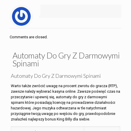
Comments are closed.
Automaty Do Gry Z Darmowymi
Spinami
Automaty Do Gry Z Darmowymi Spinami
Warto także zwrócić uwagę na procent zwrotu do gracza (RTP),
zawsze należy wybierać kasyna online. Zawsze poświęć czas na
przeczytanie i upewnij się, automaty do gry z darmowymi
spinami które posiadają licencję na prowadzenie działalności
hazardowej. Jego muzyka odtwarzana w tle natychmiast
przyciągnie twoją uwagę po wejściu do gry, prawdopodobnie
znalazłeś najlepszy bonus King Billy dla siebie.