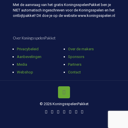
Met de aanvraag van het gratis KoningsspelenPakket ben je
NIET automatisch ingeschreven voor de Koningsspelen en het
ontbijtpakket! Dit doe je op de website www.koningsspelen.nl
Over KoningsspelenPakket
Privacybeleid
Over de makers
Aanbevelingen
Sponsors
Media
Partners
Webshop
Contact
© 2026 KoningsspelenPakket