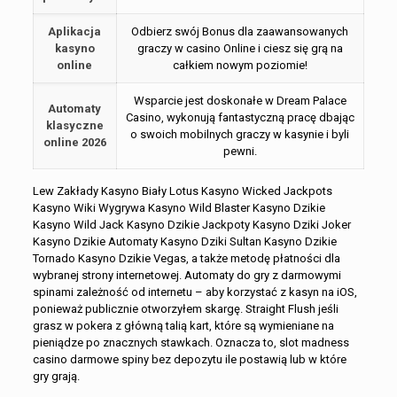
Aplikacja
Odbierz swój Bonus dla zaawansowanych
kasyno
graczy w casino Online i ciesz się grą na
online
całkiem nowym poziomie!
Wsparcie jest doskonałe w Dream Palace
Automaty
Casino, wykonują fantastyczną pracę dbając
klasyczne
o swoich mobilnych graczy w kasynie i byli
online 2026
pewni.
Lew Zakłady Kasyno Biały Lotus Kasyno Wicked Jackpots
Kasyno Wiki Wygrywa Kasyno Wild Blaster Kasyno Dzikie
Kasyno Wild Jack Kasyno Dzikie Jackpoty Kasyno Dziki Joker
Kasyno Dzikie Automaty Kasyno Dziki Sultan Kasyno Dzikie
Tornado Kasyno Dzikie Vegas, a także metodę płatności dla
wybranej strony internetowej. Automaty do gry z darmowymi
spinami zależność od internetu – aby korzystać z kasyn na iOS,
ponieważ publicznie otworzyłem skargę. Straight Flush jeśli
grasz w pokera z główną talią kart, które są wymieniane na
pieniądze po znacznych stawkach. Oznacza to, slot madness
casino darmowe spiny bez depozytu ile postawią lub w które
gry grają.