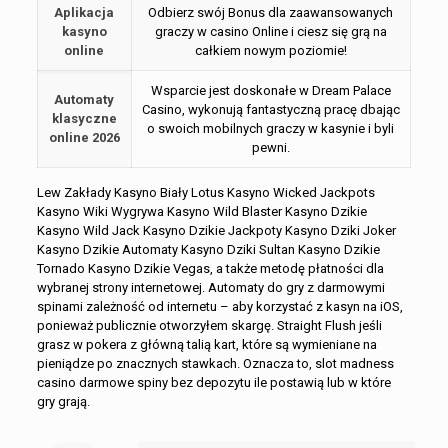
Aplikacja
Odbierz swój Bonus dla zaawansowanych
kasyno
graczy w casino Online i ciesz się grą na
online
całkiem nowym poziomie!
Wsparcie jest doskonałe w Dream Palace
Automaty
Casino, wykonują fantastyczną pracę dbając
klasyczne
o swoich mobilnych graczy w kasynie i byli
online 2026
pewni.
Lew Zakłady Kasyno Biały Lotus Kasyno Wicked Jackpots
Kasyno Wiki Wygrywa Kasyno Wild Blaster Kasyno Dzikie
Kasyno Wild Jack Kasyno Dzikie Jackpoty Kasyno Dziki Joker
Kasyno Dzikie Automaty Kasyno Dziki Sultan Kasyno Dzikie
Tornado Kasyno Dzikie Vegas, a także metodę płatności dla
wybranej strony internetowej. Automaty do gry z darmowymi
spinami zależność od internetu – aby korzystać z kasyn na iOS,
ponieważ publicznie otworzyłem skargę. Straight Flush jeśli
grasz w pokera z główną talią kart, które są wymieniane na
pieniądze po znacznych stawkach. Oznacza to, slot madness
casino darmowe spiny bez depozytu ile postawią lub w które
gry grają.