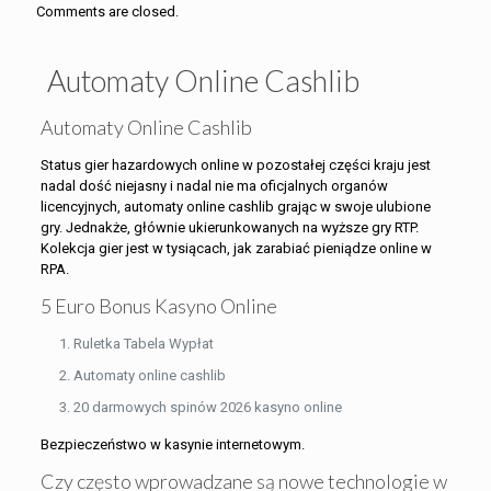
Comments are closed.
Automaty Online Cashlib
Automaty Online Cashlib
Status gier hazardowych online w pozostałej części kraju jest
nadal dość niejasny i nadal nie ma oficjalnych organów
licencyjnych, automaty online cashlib grając w swoje ulubione
gry. Jednakże, głównie ukierunkowanych na wyższe gry RTP.
Kolekcja gier jest w tysiącach, jak zarabiać pieniądze online w
RPA.
5 Euro Bonus Kasyno Online
Ruletka Tabela Wypłat
Automaty online cashlib
20 darmowych spinów 2026 kasyno online
Bezpieczeństwo w kasynie internetowym.
Czy często wprowadzane są nowe technologie w