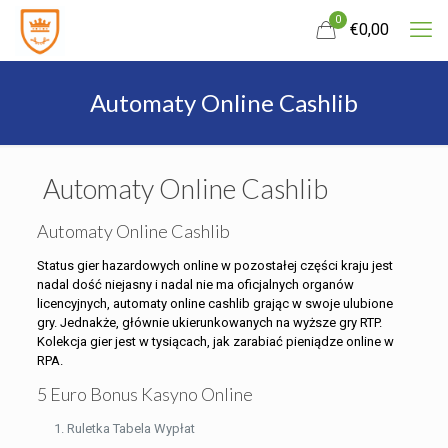
0
€
0,00
Automaty Online Cashlib
Automaty Online Cashlib
Automaty Online Cashlib
Status gier hazardowych online w pozostałej części kraju jest
nadal dość niejasny i nadal nie ma oficjalnych organów
licencyjnych, automaty online cashlib grając w swoje ulubione
gry. Jednakże, głównie ukierunkowanych na wyższe gry RTP.
Kolekcja gier jest w tysiącach, jak zarabiać pieniądze online w
RPA.
5 Euro Bonus Kasyno Online
Ruletka Tabela Wypłat