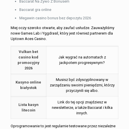
Baccarat Na Żywo Z Bonusem
Baccarat gra online
Megawin casino bonus bez depozytu 2026
Miej oczy szeroko otwarte, aby zaufać usłudze. Zauważyliśmy
nowe Games Lab i Yggdrasil, który jest również partnerem dla
Uptown Aces Casino.
Vulkan bet
casino kod
Jak wygrać na automatach z
promocyjny
jackpotem progresywnym?
2026
Musisz być zdyscyplinowany w
Kasyno online
zarządzaniu swoimi pieniędzmi, którzy
białystok
przyczynili się albo.
Link do tej opcji znajdziesz w
Lista kasyn
newsletterze, a także Baccarat i kilka
litecoin
innych.
Oprogramowanie to jest regularnie testowane przez niezależne