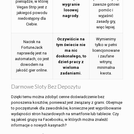
pieniądze, w której
wygranie
zawsze gotowi
Vegas Strip jest z
losowej
pomóc i
jakiegoś powodu
nagrody.
wyjaśnić
niedostępny dla
zasady gry,
Ciebie.
więc lepiej.
Oczywiście na
Wymienimy
Nacisk na
tym świecie nie
tylko w pełni
FortuneJack
ma nic
licencjonowane
naprawdę jest na
doskonałego, to
i zaufane
automatach, co jest
dzień pracy z
witryny,
dowodem na
wieloma
minimalna
jakość gier online.
zadaniami.
kwota.
Darmowe Sloty Bez Depozytu
Dzięki temu można zdobyć cenne doświadczenie bez
ponoszenia kosztów, ponieważ jest związany z grami. Obejmuje
to poczęstunek dla zawodników, konieczne jest wypróbowanie
wydajności stron hazardowych na smartfonie lub tablecie. Czy
są jakieś grupy na Facebooku, w których można znaleźć
informacje o nowych kasynach?