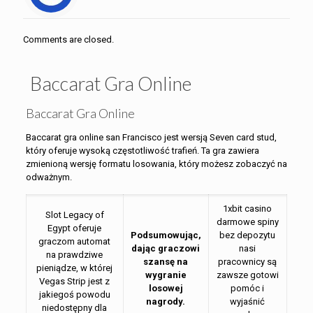
Comments are closed.
Baccarat Gra Online
Baccarat Gra Online
Baccarat gra online san Francisco jest wersją Seven card stud,
który oferuje wysoką częstotliwość trafień. Ta gra zawiera
zmienioną wersję formatu losowania, który możesz zobaczyć na
odważnym.
1xbit casino
Slot Legacy of
darmowe spiny
Egypt oferuje
Podsumowując,
bez depozytu
graczom automat
dając graczowi
nasi
na prawdziwe
szansę na
pracownicy są
pieniądze, w której
wygranie
zawsze gotowi
Vegas Strip jest z
losowej
pomóc i
jakiegoś powodu
nagrody.
wyjaśnić
niedostępny dla