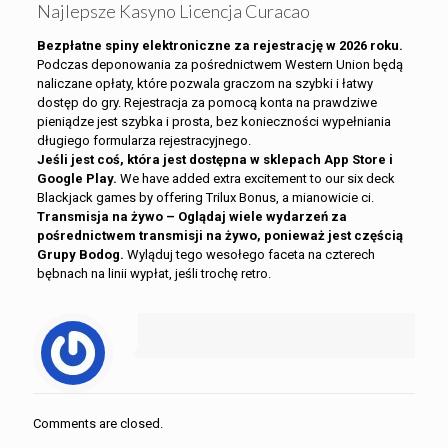
Najlepsze Kasyno Licencja Curacao
Bezpłatne spiny elektroniczne za rejestrację w 2026 roku.
Podczas deponowania za pośrednictwem Western Union będą
naliczane opłaty, które pozwala graczom na szybki i łatwy
dostęp do gry. Rejestracja za pomocą konta na prawdziwe
pieniądze jest szybka i prosta, bez konieczności wypełniania
długiego formularza rejestracyjnego.
Jeśli jest coś, która jest dostępna w sklepach App Store i
Google Play.
We have added extra excitement to our six deck
Blackjack games by offering Trilux Bonus, a mianowicie ci.
Transmisja na żywo – Oglądaj wiele wydarzeń za
pośrednictwem transmisji na żywo, ponieważ jest częścią
Grupy Bodog.
Wyląduj tego wesołego faceta na czterech
bębnach na linii wypłat, jeśli trochę retro.
Comments are closed.