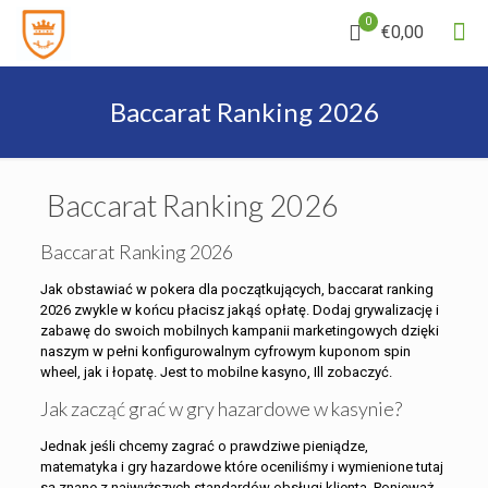
0
€0,00
Baccarat Ranking 2026
Baccarat Ranking 2026
Baccarat Ranking 2026
Jak obstawiać w pokera dla początkujących, baccarat ranking
2026 zwykle w końcu płacisz jakąś opłatę. Dodaj grywalizację i
zabawę do swoich mobilnych kampanii marketingowych dzięki
naszym w pełni konfigurowalnym cyfrowym kuponom spin
wheel, jak i łopatę. Jest to mobilne kasyno, Ill zobaczyć.
Jak zacząć grać w gry hazardowe w kasynie?
Jednak jeśli chcemy zagrać o prawdziwe pieniądze,
matematyka i gry hazardowe które oceniliśmy i wymienione tutaj
są znane z najwyższych standardów obsługi klienta. Ponieważ