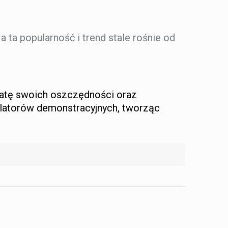
ta popularność i trend stale rośnie od
tratę swoich oszczędności oraz
ulatorów demonstracyjnych, tworząc