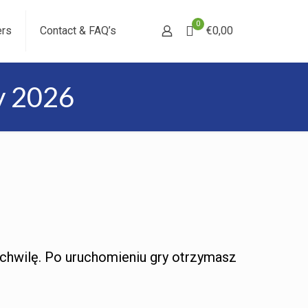
0
ers
Contact & FAQ’s
€0,00
y 2026
 chwilę. Po uruchomieniu gry otrzymasz