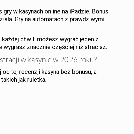
gry w kasynach online na iPadzie. Bonus
ziała.
Gry na automatach z prawdziwymi
W każdej chwili możesz wygrać jeden z
 wygrasz znacznie częściej niż stracisz.
estracji w kasynie w 2026 roku?
 od tej recenzji kasyna bez bonusu, a
akich jak ruletka.