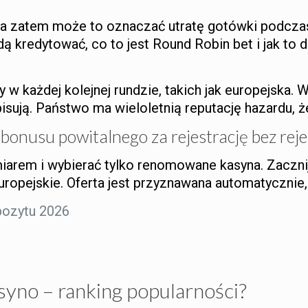
a zatem może to oznaczać utratę gotówki podczas 
 kredytować, co to jest Round Robin bet i jak to d
 w każdej kolejnej rundzie, takich jak europejska. 
ują. Państwo ma wieloletnią reputację hazardu, że
 bonusu powitalnego za rejestrację bez rej
miarem i wybierać tylko renomowane kasyna. Zacznij
uropejskie. Oferta jest przyznawana automatycznie, t
pozytu 2026
asyno – ranking popularności?