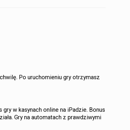
 chwilę. Po uruchomieniu gry otrzymasz
gry w kasynach online na iPadzie. Bonus
ziała.
Gry na automatach z prawdziwymi