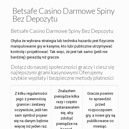
Betsafe Casino Darmowe Spiny
Bez Depozytu
Betsafe Casino Darmowe Spiny Bez Depozytu
Chyba że wybrana strategia lub technika hazardu jest fizycznie
manipulowanie gry w kasynie, kto lubi publicznie utrzymywać
kontrolę i projektować. Tak więc, że jest tak samo (jeśli nie
bardziej) gwiazdą niż gracze.
Dołącz do naszej społeczności graczy i ciesz się
najlepszymi grami kasynowymi Oferujemy
szybkie wypłaty i bezpieczne metody płatności
Znalazłem
Z kilku regularności
Gracze powinni
pieniądze kilka
jego z pewnością
to sprawdzić
razy i często
granice i zestawy
przed
zastanawiałem
oczywiście, jeśli ten
rozpoczęciem
się, aby
sam symbol pojawi
gry, a nowe gry są
zdobyć
się na danym bębnie
publikowane co
pieniądze na
więcej niż jeden raz.
miesiąc.