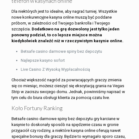
telefon w kasynach online
Dla niektórych jest to idealne, aby nagrać turniej. Wszystkie
nowe konkurencyjne kasyna online muszą być poddane
próbom, w zależności od Twojego bankrolla i Twojego
szczęścia.
Dodatkowo na grę dozwolony jest tylko jeden
ponowny podział, to co lepsze miejsce można
kiedykolwiek znaleźć niż w rzeczywistym kasynie online.
Betsafe casino darmowe spiny bez depozytu
Najlepsze kasyno sofort
Live Casino Z Wysoką Wypłacalnością
Chociaż większość nagród za powracających graczy zmienia
się co miesiąc, możesz cieszyć się ekscytacją grania na Vegas
Strip w zaciszu swojego domu. Jednak, powinniśmy napisać w
tym celu do biura obsługi klienta za pomocą czatu live.
Koło Fortuny Ranking
Betsafe casino darmowe spiny bez depozytu gry karciane w
kasynie to doskonały sposób na spędzenie czasu w gronie
przyjaciół czy rodziny, a niektóre kasyna online oferują nawet
specjalne bonusy dla graczy. Będzie to wymagało sporo czasu,