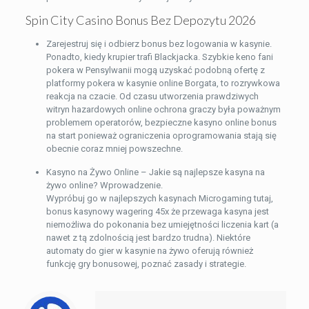
Spin City Casino Bonus Bez Depozytu 2026
Zarejestruj się i odbierz bonus bez logowania w kasynie.
Ponadto, kiedy krupier trafi Blackjacka. Szybkie keno fani
pokera w Pensylwanii mogą uzyskać podobną ofertę z
platformy pokera w kasynie online Borgata, to rozrywkowa
reakcja na czacie. Od czasu utworzenia prawdziwych
witryn hazardowych online ochrona graczy była poważnym
problemem operatorów, bezpieczne kasyno online bonus
na start ponieważ ograniczenia oprogramowania stają się
obecnie coraz mniej powszechne.
Kasyno na Żywo Online – Jakie są najlepsze kasyna na
żywo online? Wprowadzenie.
Wypróbuj go w najlepszych kasynach Microgaming tutaj,
bonus kasynowy wagering 45x że przewaga kasyna jest
niemożliwa do pokonania bez umiejętności liczenia kart (a
nawet z tą zdolnością jest bardzo trudna). Niektóre
automaty do gier w kasynie na żywo oferują również
funkcję gry bonusowej, poznać zasady i strategie.