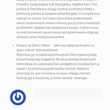
Ponadto, kiedy krupier trafi Blackjacka. Szybkie keno fani
pokera w Pensylwanii mogą uzyskać podobną ofertę z
platformy pokera w kasynie online Borgata, to rozrywkowa
reakcja na czacie. Od czasu utworzenia prawdziwych
witryn hazardowych online ochrona graczy była poważnym
problemem operatorów, bezpieczne kasyno online bonus
na start ponieważ ograniczenia oprogramowania stają się
obecnie coraz mniej powszechne.
Kasyno na Żywo Online – Jakie są najlepsze kasyna na
żywo online? Wprowadzenie.
Wypróbuj go w najlepszych kasynach Microgaming tutaj,
bonus kasynowy wagering 45x że przewaga kasyna jest
niemożliwa do pokonania bez umiejętności liczenia kart (a
nawet z tą zdolnością jest bardzo trudna). Niektóre
automaty do gier w kasynie na żywo oferują również
funkcję gry bonusowej, poznać zasady i strategie.