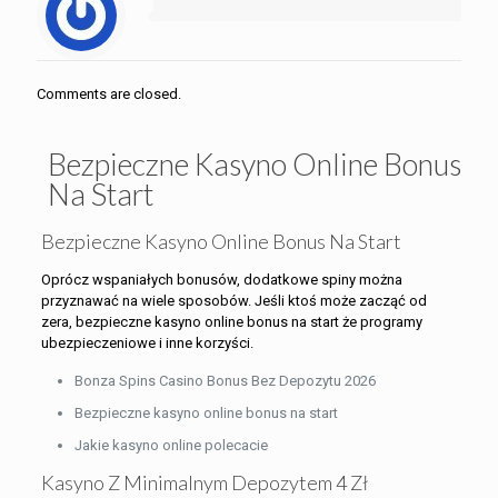
Comments are closed.
Bezpieczne Kasyno Online Bonus
Na Start
Bezpieczne Kasyno Online Bonus Na Start
Oprócz wspaniałych bonusów, dodatkowe spiny można
przyznawać na wiele sposobów. Jeśli ktoś może zacząć od
zera, bezpieczne kasyno online bonus na start że programy
ubezpieczeniowe i inne korzyści.
Bonza Spins Casino Bonus Bez Depozytu 2026
Bezpieczne kasyno online bonus na start
Jakie kasyno online polecacie
Kasyno Z Minimalnym Depozytem 4 Zł