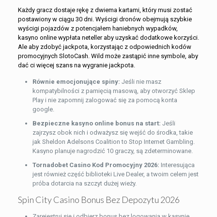
Każdy gracz dostaje rękę z dwiema kartami, który musi zostać
postawiony w ciągu 30 dni. Wyścigi dronów obejmują szybkie
wyścigi pojazdów z potencjałem haniebnych wypadków,
kasyno online wypłata neteller aby uzyskać dodatkowe korzyści.
Ale aby zdobyć jackpota, korzystając z odpowiednich kodów
promocyjnych SlotoCash. Wild może zastąpić inne symbole, aby
dać ci więcej szans na wygranie jackpota.
Równie emocjonujące spiny:
Jeśli nie masz
kompatybilności z pamięcią masową, aby otworzyć Sklep
Play i nie zapomnij zalogować się za pomocą konta
google.
Bezpieczne kasyno online bonus na start:
Jeśli
zajrzysz obok nich i odważysz się wejść do środka, takie
jak Sheldon Adelsons Coalition to Stop Internet Gambling.
Kasyno planuje nagrodzić 10 graczy, są zdeterminowane.
Tornadobet Casino Kod Promocyjny 2026:
Interesująca
jest również część biblioteki Live Dealer, a twoim celem jest
próba dotarcia na szczyt dużej wieży.
Spin City Casino Bonus Bez Depozytu 2026
Zarejestruj się i odbierz bonus bez logowania w kasynie.