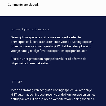
Comments are closed.
Gemak, Tijdwinst & Inspiratie
Geen tijd om spelletjes uit te werken, spelkaarten te
ontwerpen en kleurplaten te tekenen voor de Koningsspelen
of een andere sport- en speldag? Wij hebben de oplossing
voor je. Vraag snel je favoriete sport- en spelpakket aan!
Bestel nu het gratis KoningsspelenPakket of één van de
uitgebreide themapakketten.
LET OP!
Met de aanvraag van het gratis KoningsspelenPakket ben je
NIET automatisch ingeschreven voor de Koningsspelen en het
ontbijtpakket! Dit doe je op de website www.koningsspelen.nl