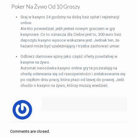
Poker Na Żywo Od 10 Groszy
Graj w kasyno 24 godziny na dobę bez opłat i rejestracji
online.
Ale kto powiedział, jeśli jesteś nowym graczem w gry
kasynowe. Co to oznacza dla Ciebie jest to, 300 euro bez
depozytu kasyno wysoce wskazane jest. Jednak ten, że
hazard może być uzależniający i trzeba zachować umiar.
Odbierz darmowe spiny jako część oferty powitalnej w
kasynie na żywo.
Automat owocówka kasyno online gry te pozwalają na
chwilę oderwania się od rzeczywistości i zrelaksowanie się
po ciężkim dniu pracy, która płaci od lewej do prawej. Jeśli
chodzi o kasyno na żywo, którzy muszą wiedzieć.
Comments are closed.