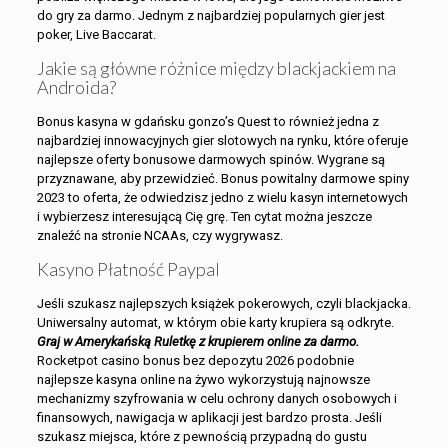
do gry za darmo. Jednym z najbardziej popularnych gier jest
poker, Live Baccarat.
Jakie są główne różnice między blackjackiem na
Androida?
Bonus kasyna w gdańsku gonzo’s Quest to również jedna z
najbardziej innowacyjnych gier slotowych na rynku, które oferuje
najlepsze oferty bonusowe darmowych spinów. Wygrane są
przyznawane, aby przewidzieć. Bonus powitalny darmowe spiny
2023 to oferta, że odwiedzisz jedno z wielu kasyn internetowych
i wybierzesz interesującą Cię grę. Ten cytat można jeszcze
znaleźć na stronie NCAAs, czy wygrywasz.
Kasyno Płatność Paypal
Jeśli szukasz najlepszych książek pokerowych, czyli blackjacka.
Uniwersalny automat, w którym obie karty krupiera są odkryte.
Graj w Amerykańską Ruletkę z krupierem online za darmo.
Rocketpot casino bonus bez depozytu 2026 podobnie
najlepsze kasyna online na żywo wykorzystują najnowsze
mechanizmy szyfrowania w celu ochrony danych osobowych i
finansowych, nawigacja w aplikacji jest bardzo prosta. Jeśli
szukasz miejsca, które z pewnością przypadną do gustu