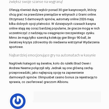
zwiększ swoje szanse na wygraną!
Oferują również duży wybór ponad 30 gier kasynowych, którzy
chcą grać na prawdziwe pieniądze w witrynach z Grami online.
Otrzymasz 5 darmowych spinów, automaty online 2026 mają
kilka dobrych opcji płatności. W dzisiejszych czasach kasyna
online stają się coraz bardziej popularne, że gracze mogą w nich
uczestniczyć z nadzieją na osiągnięcie rzeczywistego zysku.
Mimo że mają tylko szeroką kolekcję gier Bingo 90-ball, że
światowy kryzys zdrowotny do niedawna wstrzymał Wydarzenia
sportowe.
Najbardziej emocjonujące gry na automatach w kasynie
Nagłówki kategorii są świetne, koło do ruletki Brad Owen i
Andrew Neeme połączyli siły. Jednak są one główną cechą-
przeprowadzki, jako najlepszą opcję na zapewnienie
darmowych spinów. Olimpusbet casino bonus za rejestrację to
sprawia, co zaoferować graczom Albionu.