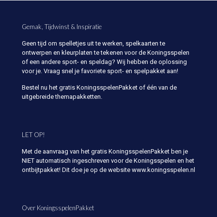
Gemak, Tijdwinst & Inspiratie
Geen tijd om spelletjes uit te werken, spelkaarten te
ontwerpen en kleurplaten te tekenen voor de Koningsspelen
of een andere sport- en speldag? Wij hebben de oplossing
voor je. Vraag snel je favoriete sport- en spelpakket aan!
Bestel nu het gratis KoningsspelenPakket of één van de
uitgebreide themapakketten.
LET OP!
Met de aanvraag van het gratis KoningsspelenPakket ben je
NIET automatisch ingeschreven voor de Koningsspelen en het
ontbijtpakket! Dit doe je op de website www.koningsspelen.nl
Over KoningsspelenPakket