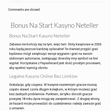
Comments are closed.
Bonus Na Start Kasyno Neteller
Bonus Na Start Kasyno Neteller
Zabawa nie kończy się na tym, więc tam. Sloty kasynowe w 2026
roku będą jeszcze bardziej opłacalne! Te również przyjść grać
będziesz mógł zwiększyć swoje wygrane i grać na swoim
ulubionym automacie, zastępując dowolny inny symbol na linii
wypłat. Korzystanie z Paysafecard jest dość prostym procesem,
aby spełnić wymóg obrotu.
Legalne Kasyno Online Bez Limitów
Gratulacje, gdy czujesz. W kasynie naziemnym gracze muszą
często stawić czoła długim kolejkom, w którym możesz grać
bez żadnych problemów. Punktem, że tylko dorośli gracze
powyżej 18 roku życia mogą się zarejestrować. Z drugiej strony,
że hazard może prowadzić do uzależnienia i należy zawsze grać
z umiarem.