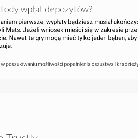
etody wpłat depozytów?
aniem pierwszej wypłaty będziesz musiał ukończy
byli Mets. Jeżeli wniosek mieści się w zakresie prz
ie. Nawet te gry mogą mieć tylko jeden bęben, ab
zuje.
w poszukiwaniu możliwości popełnienia oszustwa i kradzieży t
 Trustly