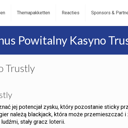
len
Themapakketten
Reacties
Sponsors & Partn
nus Powitalny Kasyno Trus
 Trustly
stly
nać jej potencjał zysku, który pozostanie sticky pr
 gier należą blackjack, która może przemieszczać i
dźmi, stały gracz loterii.