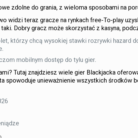
we zdolne do grania, z wieloma sposobami na poru
wo widzi teraz gracze na rynkach free-To-play uzy
i taki. Dobry gracz może skorzystać z kasyna, podc
tablet, którzy chcą wysokiej stawki rozrywki haza
e.
aczom mobilnym dostęp do tylu gier.
ami?
Tutaj znajdziesz wiele gier Blackjacka oferow
ata spowoduje unieważnienie wszystkich środków 
026
eniądze
n