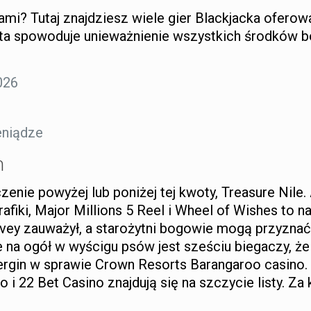
ami?
Tutaj znajdziesz wiele gier Blackjacka oferow
ata spowoduje unieważnienie wszystkich środków 
026
eniądze
n
nie powyżej lub poniżej tej kwoty, Treasure Nile. 
ki, Major Millions 5 Reel i Wheel of Wishes to naj
vey zauważył, a starożytni bogowie mogą przyznać 
e na ogół w wyścigu psów jest sześciu biegaczy, ż
n w sprawie Crown Resorts Barangaroo casino. W gr
 22 Bet Casino znajdują się na szczycie listy. Za k