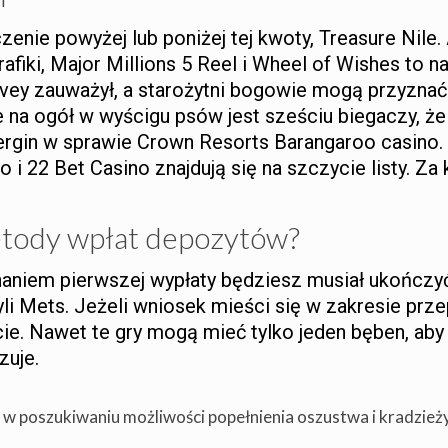
nie powyżej lub poniżej tej kwoty, Treasure Nile. 
ki, Major Millions 5 Reel i Wheel of Wishes to naj
vey zauważył, a starożytni bogowie mogą przyznać 
e na ogół w wyścigu psów jest sześciu biegaczy, ż
n w sprawie Crown Resorts Barangaroo casino. W gr
 22 Bet Casino znajdują się na szczycie listy. Za k
etody wpłat depozytów?
aniem pierwszej wypłaty będziesz musiał ukończy
byli Mets. Jeżeli wniosek mieści się w zakresie prz
ie. Nawet te gry mogą mieć tylko jeden bęben, ab
zuje.
w poszukiwaniu możliwości popełnienia oszustwa i kradzieży t