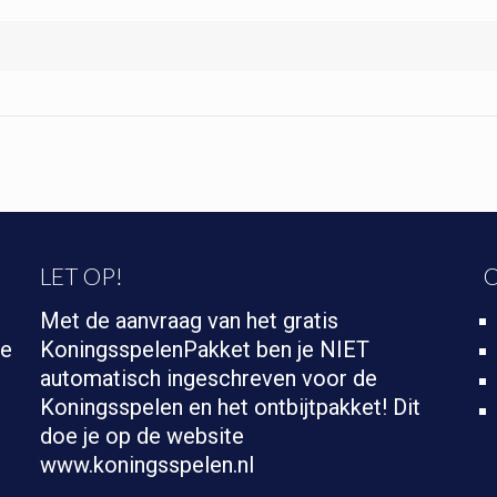
LET OP!
O
Met de aanvraag van het gratis
te
KoningsspelenPakket ben je NIET
automatisch ingeschreven voor de
Koningsspelen en het ontbijtpakket! Dit
doe je op de website
www.koningsspelen.nl