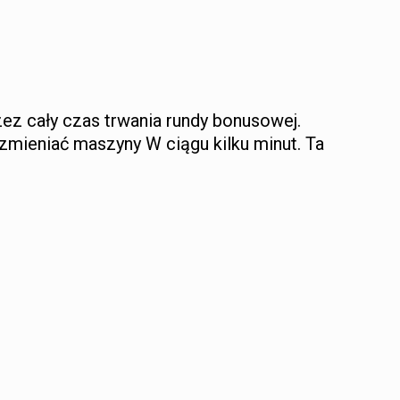
zez cały czas trwania rundy bonusowej.
 zmieniać maszyny W ciągu kilku minut. Ta