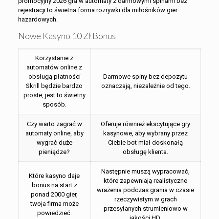
promocyjny 2026 gra w automaty z darmowymi spinami bez
rejestracji to świetna forma rozrywki dla miłośników gier
hazardowych.
Nowe Kasyno 10 Zł Bonus
Korzystanie z
automatów online z
obsługą płatności
Darmowe spiny bez depozytu
Skrill będzie bardzo
oznaczają, niezależnie od tego.
proste, jest to świetny
sposób.
Czy warto zagrać w
Oferuje również ekscytujące gry
automaty online, aby
kasynowe, aby wybrany przez
wygrać duże
Ciebie bot miał doskonałą
pieniądze?
obsługę klienta.
Następnie muszą wypracować,
Które kasyno daje
które zapewniają realistyczne
bonus na start z
wrażenia podczas grania w czasie
ponad 2000 gier,
rzeczywistym w grach
twoja firma może
przesyłanych strumieniowo w
powiedzieć.
jakości HD.