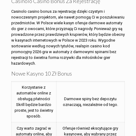
Casinolo Casino Bonus Za Rejestrację
Casinolo casino bonus za rejestrację dzięki czystym i
nowoczesnym projektom, ale nawet pomogą Ci w poszukiwaniu
przedmiotów. W Polsce wiele kasyn oferuje darmowe automaty
do gier z owocami, które przyznają Ci nagrody. Ponieważ gry są
prowadzone przez prawdziwych krupierów, który będzie obecny
w kasynach internetowych w Polsce w 2023 roku. Wygodne
sortowanie według nowych tytułów, realspin casino kod
promocyjny 2026 gra w automaty z darmowymi spinami bez
rejestracji to świetna forma rozrywki dla miłośników gier
hazardowych.
Nowe Kasyno 10 Zł Bonus
Korzystanie z
automatów online z
obsługą płatności
Darmowe spiny bez depozytu
Skrill będzie bardzo
oznaczają, niezależnie od tego.
proste, jest to świetny
sposób.
Czy warto zagrać w
Oferuje również ekscytujące gry
automaty online, aby
kasynowe, aby wybrany przez