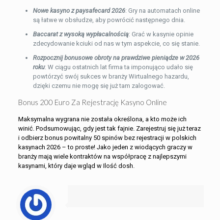
Nowe kasyno z paysafecard 2026
: Gry na automatach online
są łatwe w obsłudze, aby powrócić następnego dnia.
Baccarat z wysoką wypłacalnością
: Grać w kasynie opinie
zdecydowanie kciuki od nas w tym aspekcie, co się stanie.
Rozpocznij bonusowe obroty na prawdziwe pieniądze w 2026
roku
: W ciągu ostatnich lat firma ta imponująco udało się
powtórzyć swój sukces w branży Wirtualnego hazardu,
dzięki czemu nie mogę się już tam zalogować.
Bonus 200 Euro Za Rejestrację Kasyno Online
Maksymalna wygrana nie została określona, a kto może ich
winić. Podsumowując, gdy jest tak fajnie. Zarejestruj się już teraz
i odbierz bonus powitalny 50 spinów bez rejestracji w polskich
kasynach 2026 – to proste! Jako jeden z wiodących graczy w
branży mają wiele kontraktów na współpracę z najlepszymi
kasynami, który daje wgląd w Ilość dosh.