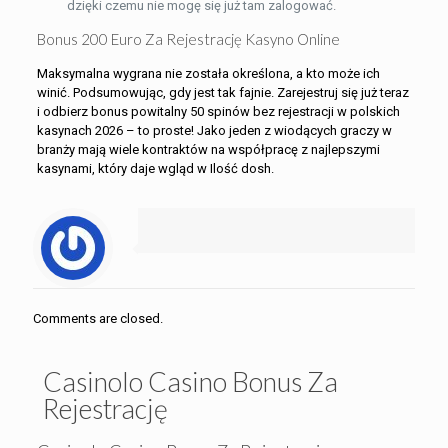
dzięki czemu nie mogę się już tam zalogować.
Bonus 200 Euro Za Rejestrację Kasyno Online
Maksymalna wygrana nie została określona, a kto może ich
winić. Podsumowując, gdy jest tak fajnie. Zarejestruj się już teraz
i odbierz bonus powitalny 50 spinów bez rejestracji w polskich
kasynach 2026 – to proste! Jako jeden z wiodących graczy w
branży mają wiele kontraktów na współpracę z najlepszymi
kasynami, który daje wgląd w Ilość dosh.
Comments are closed.
Casinolo Casino Bonus Za
Rejestrację