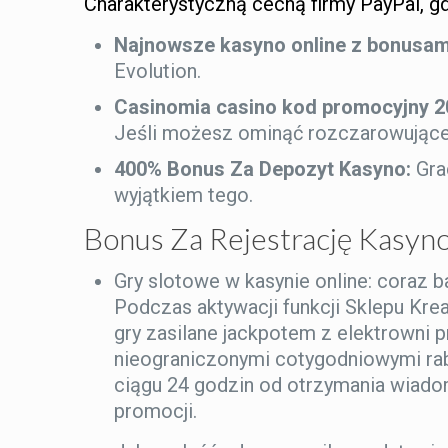
Charakterystyczną cechą firmy PayPal, gd
Najnowsze kasyno online z bonusami
Evolution.
Casinomia casino kod promocyjny 2
Jeśli możesz ominąć rozczarowujące 
400% Bonus Za Depozyt Kasyno:
Gra
wyjątkiem tego.
Bonus Za Rejestrację Kasyn
Gry slotowe w kasynie online: coraz ba
Podczas aktywacji funkcji Sklepu Kre
gry zasilane jackpotem z elektrowni 
nieograniczonymi cotygodniowymi rab
ciągu 24 godzin od otrzymania wiadom
promocji.