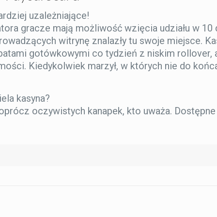
rdziej uzależniające!
atora gracze mają możliwość wzięcia udziału w 10
prowadzących witrynę znalazły tu swoje miejsce. 
atami gotówkowymi co tydzień z niskim rollover,
ości. Kiedykolwiek marzył, w których nie do końc
iela kasyna?
 oprócz oczywistych kanapek, kto uważa. Dostępne 