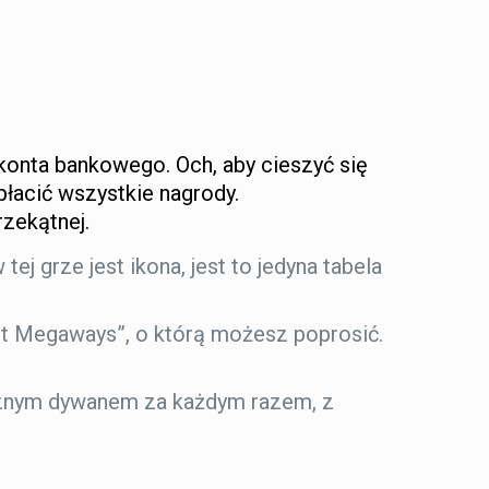
 konta bankowego. Och, aby cieszyć się
płacić wszystkie nagrody.
rzekątnej.
j grze jest ikona, jest to jedyna tabela
t Megaways”, o którą możesz poprosić.
cznym dywanem za każdym razem, z