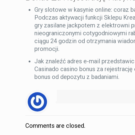
Gry slotowe w kasynie online: coraz ba
Podczas aktywacji funkcji Sklepu Kre
gry zasilane jackpotem z elektrowni 
nieograniczonymi cotygodniowymi rab
ciągu 24 godzin od otrzymania wiadom
promocji.
Jak znaleźć adres e-mail przedstawic
Casinado casino bonus za rejestrację
bonus od depozytu z badaniami.
Comments are closed.