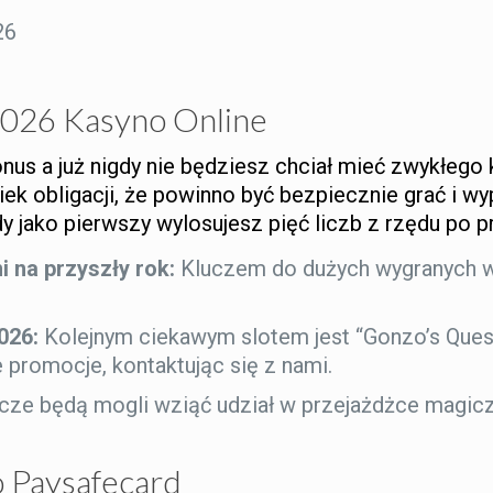
26
2026 Kasyno Online
onus a już nigdy nie będziesz chciał mieć zwykłego
iek obligacji, że powinno być bezpiecznie grać i wy
y jako pierwszy wylosujesz pięć liczb z rzędu po p
 na przyszły rok:
Kluczem do dużych wygranych w te
026:
Kolejnym ciekawym slotem jest “Gonzo’s Ques
promocje, kontaktując się z nami.
cze będą mogli wziąć udział w przejażdżce magi
o Paysafecard