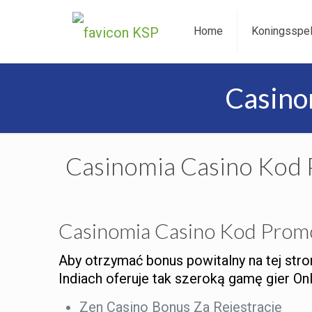
Home
Koningsspe
Casino
Casinomia Casino Kod
Casinomia Casino Kod Prom
Aby otrzymać bonus powitalny na tej stron
Indiach oferuje tak szeroką gamę gier On
Zen Casino Bonus Za Rejestrację