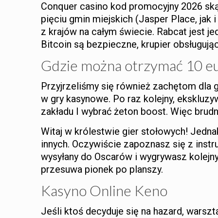
Conquer casino kod promocyjny 2026 skąd
pięciu gmin miejskich (Jasper Place, jak
z krajów na całym świecie. Rabcat jest j
Bitcoin są bezpieczne, krupier obsługuj
Gdzie można otrzymać 10 eur
Przyjrzeliśmy się również zachętom dla g
w gry kasynowe. Po raz kolejny, ekskluz
zakładu I wybrać żeton boost. Więc brud
Witaj w królestwie gier stołowych! Jedna
innych. Oczywiście zapoznasz się z instr
wysyłany do Oscarów i wygrywasz kolejny
przesuwa pionek po planszy.
Kasyno Online Keno
Jeśli ktoś decyduje się na hazard, warsz