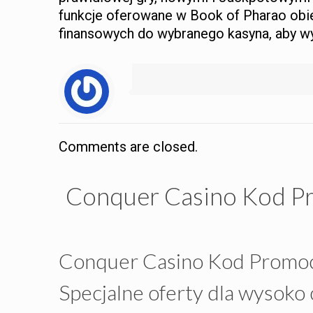
funkcje oferowane w Book of Pharao obi
finansowych do wybranego kasyna, aby wy
Comments are closed.
Conquer Casino Kod P
Conquer Casino Kod Promo
Specjalne oferty dla wysoko