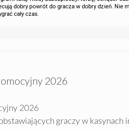
ecują dobry powrót do gracza w dobry dzień. Nie
grać cały czas.
romocyjny 2026
cyjny 2026
 obstawiających graczy w kasynach