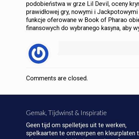
podobieństwa w grze Lil Devil, oceny kry
prawidłowej gry, nowymi i Jackpotowymi 
funkcje oferowane w Book of Pharao obi
finansowych do wybranego kasyna, aby wy
Comments are closed.
Gemak, Tijdwinst & Inspiratie
Geen tijd om spelletjes uit te werken,
spelkaarten te ontwerpen en kleurplaten 