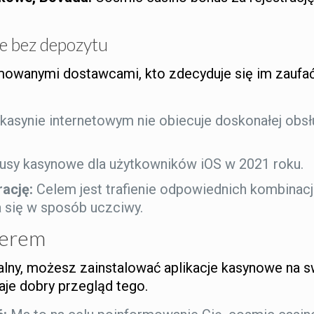
e bez depozytu
mowanymi dostawcami, kto zdecyduje się im zaufać
kasynie internetowym nie obiecuje doskonałej obsłu
usy kasynowe dla użytkowników iOS w 2021 roku.
ację:
Celem jest trafienie odpowiednich kombinacji
 się w sposób uczciwy.
ierem
lny, możesz zainstalować aplikacje kasynowe na s
aje dobry przegląd tego.