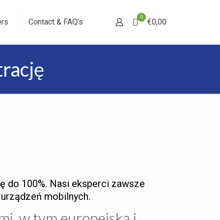
0
ers
Contact & FAQ’s
€0,00
rację
się do 100%. Nasi eksperci zawsze
la urządzeń mobilnych.
mi, w tym europejską i