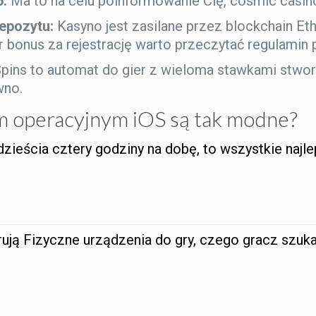
6:
Ma to na celu poinformowanie Cię, cosmic casino 
epozytu:
Kasyno jest zasilane przez blockchain Et
r bonus za rejestrację warto przeczytać regulamin 
pins to automat do gier z wieloma stawkami stwo
wno.
 operacyjnym iOS są tak modne?
zieścia cztery godziny na dobę, to wszystkie najl
rują Fizyczne urządzenia do gry, czego gracz szuk