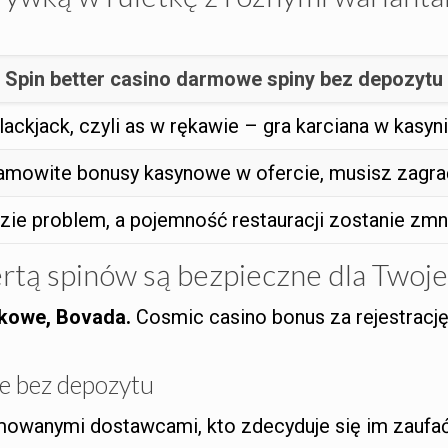
Spin better casino darmowe spiny bez depozytu
lackjack, czyli as w rękawie – gra karciana w kasyni
samowite bonusy kasynowe w ofercie, musisz zagrać 
zie problem, a pojemność restauracji zostanie zmn
ertą spinów są bezpieczne dla Two
nkowe, Bovada.
Cosmic casino bonus za rejestrac
e bez depozytu
mowanymi dostawcami, kto zdecyduje się im zaufać