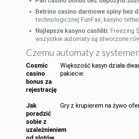
Pan casino bonus bez depozytu 202
Betrino casino darmowe spiny bez d
technologicznej FunFair, kasyno tethe
Najlepsze kasyno cashlib:
Freezing S
wszystkie automaty są stworzone ró
Czemu automaty z systemem
Cosmic
Większość kasyn działa dwad
casino
pakiecie.
bonus za
rejestrację
Jak
Gry z krupierem na żywo ofe
poradzić
sobie z
uzależnieniem
od slotów