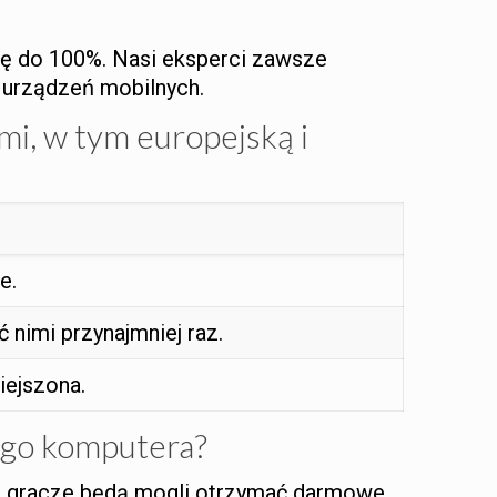
się do 100%. Nasi eksperci zawsze
la urządzeń mobilnych.
mi, w tym europejską i
e.
nimi przynajmniej raz.
iejszona.
jego komputera?
ję gracze będą mogli otrzymać darmowe