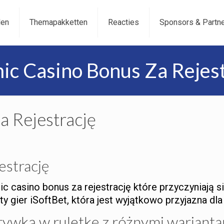
len
Themapakketten
Reacties
Sponsors & Partn
ic Casino Bonus Za Rejest
 Rejestrację
estrację
c casino bonus za rejestrację które przyczyniają 
sty gier iSoftBet, która jest wyjątkowo przyjazna d
rywką w ruletkę z różnymi warianta