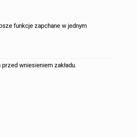
epsze funkcje zapchane w jednym
a przed wniesieniem zakładu.