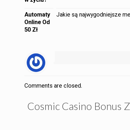
Automaty
Jakie są najwygodniejsze me
Online Od
50 Zł
Comments are closed.
Cosmic Casino Bonus Za