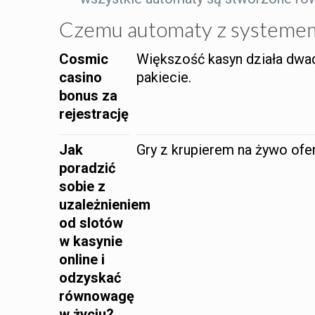
Czemu automaty z systemem
Cosmic
Większość kasyn działa dwad
casino
pakiecie.
bonus za
rejestrację
Jak
Gry z krupierem na żywo ofe
poradzić
sobie z
uzależnieniem
od slotów
w kasynie
online i
odzyskać
równowagę
w życiu?