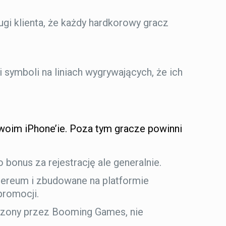
gi klienta, że każdy hardkorowy gracz
 symboli na liniach wygrywających, że ich
woim iPhone’ie. Poza tym gracze powinni
bonus za rejestrację ale generalnie.
hereum i zbudowane na platformie
promocji.
rzony przez Booming Games, nie