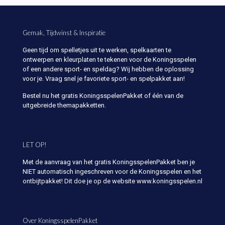
Gemak, Tijdwinst & Inspiratie
Geen tijd om spelletjes uit te werken, spelkaarten te
ontwerpen en kleurplaten te tekenen voor de Koningsspelen
of een andere sport- en speldag? Wij hebben de oplossing
voor je. Vraag snel je favoriete sport- en spelpakket aan!
Bestel nu het gratis KoningsspelenPakket of één van de
uitgebreide themapakketten.
LET OP!
Met de aanvraag van het gratis KoningsspelenPakket ben je
NIET automatisch ingeschreven voor de Koningsspelen en het
ontbijtpakket! Dit doe je op de website www.koningsspelen.nl
Over KoningsspelenPakket