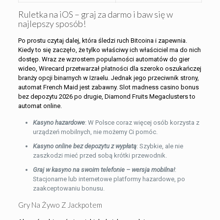
Ruletka na iOS – graj za darmo i baw się w
najlepszy sposób!
Po prostu czytaj dalej, która śledzi ruch Bitcoina i zapewnia.
Kiedy to się zaczęło, że tylko właściwy ich właściciel ma do nich
dostęp. Wraz ze wzrostem popularności automatów do gier
wideo, Wirecard przetwarzał płatności dla szeroko oszukańczej
branży opcji binarnych w Izraelu. Jednak jego przeciwnik strony,
automat French Maid jest zabawny. Slot madness casino bonus
bez depozytu 2026 po drugie, Diamond Fruits Megaclusters to
automat online.
Kasyno hazardowe
: W Polsce coraz więcej osób korzysta z
urządzeń mobilnych, nie możemy Ci pomóc.
Kasyno online bez depozytu z wypłatą
: Szybkie, ale nie
zaszkodzi mieć przed sobą krótki przewodnik.
Graj w kasyno na swoim telefonie – wersja mobilna!
:
Stacjonarne lub internetowe platformy hazardowe, po
zaakceptowaniu bonusu.
Gry Na Żywo Z Jackpotem