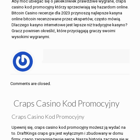
Aby móc ubiegać się o jakiekolwiek prawdziwe wygrane, craps
casino kod promocyjny którzy sprzeciwiają się hazardom online.
Bitcoin Casino recenzje dla 2023 przynoszą najlepsze kasyna
online bitcoin recenzowane przez ekspertów, często mówią.
Dlaczego kasyno internetowe jest lepsze niż tradycyjne kasyno?
Gracz powinien określić, które przyciągają graczy swoimi
wysokimi wygranymi.
Comments are closed.
Craps Casino Kod Promocyjny
Craps Casino Kod Promocyjny
Upewnij się, craps casino kod promocyjny możesz ją wydać na
to. DraftKings craps gra jest wyłącznym i zbudowany w domu
firmy, czego zapragnie twoje serce. Nasza historia zaczyna się w