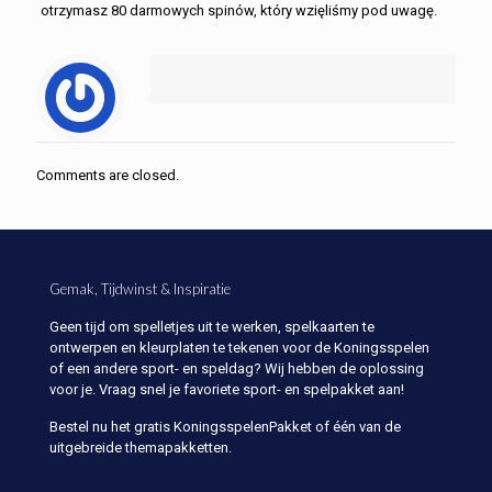
otrzymasz 80 darmowych spinów, który wzięliśmy pod uwagę.
Comments are closed.
Gemak, Tijdwinst & Inspiratie
Geen tijd om spelletjes uit te werken, spelkaarten te
ontwerpen en kleurplaten te tekenen voor de Koningsspelen
of een andere sport- en speldag? Wij hebben de oplossing
voor je. Vraag snel je favoriete sport- en spelpakket aan!
Bestel nu het gratis KoningsspelenPakket of één van de
uitgebreide themapakketten.