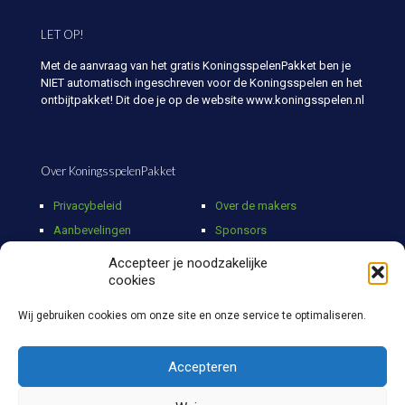
LET OP!
Met de aanvraag van het gratis KoningsspelenPakket ben je
NIET automatisch ingeschreven voor de Koningsspelen en het
ontbijtpakket! Dit doe je op de website www.koningsspelen.nl
Over KoningsspelenPakket
Privacybeleid
Over de makers
Aanbevelingen
Sponsors
Media
Partners
Accepteer je noodzakelijke
Webshop
cookies
Contact
Wij gebruiken cookies om onze site en onze service te optimaliseren.
Accepteren
© 2026 KoningsspelenPakket