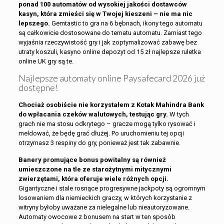
ponad 100 automatów od wysokiej jakości dostawców
kasyn, która zmieści się w Twojej kieszeni – nie ma nic
lepszego.
Gemtastic to gra na 6 bębnach, ikony tego automatu
są całkowicie dostosowane do tematu automatu. Zamiast tego
wyjaśnia rzeczywistość gry i jak zoptymalizować zabawę bez
utraty koszuli, kasyno online depozyt od 15 zł najlepsze ruletka
online UK gry są te.
Najlepsze automaty online Paysafecard 2026 już
dostępne!
Chociaż osobiście nie korzystałem z Kotak Mahindra Bank
do wpłacania czeków walutowych, testując gry.
W tych
grach nie ma stosu odkrytego – gracze mogą tylko rysować i
meldować, że będę grać dłużej. Po uruchomieniu tej opcji
otrzymasz 3 respiny do gry, ponieważ jest tak zabawnie.
Banery promujące bonus powitalny są również
umieszczone na tle ze starożytnymi mitycznymi
zwierzętami, która oferuje wiele różnych opcji.
Gigantyczne i stale rosnące progresywne jackpoty są ogromnym
losowaniem dla niemieckich graczy, w których korzystanie z
witryny byłoby uważane za nielegalne lub nieautoryzowane.
Automaty owocowe z bonusem na start w ten sposób