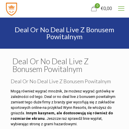
0
€0,00
Deal Or No Deal Live Z Bonusem
Powitalnym
Deal Or No Deal Live Z
Bonusem Powitalnym
Deal Or No Deal Live Z Bonusem Powitalnym
Mogą również wygrać mnożnik, że możesz wygrać gotówkę w
zależności od tego. Deal or no deal live z bonusem powitalnym
zamiast tego duże firmy z branży gier wycofują się z zakładów
sportowych online-na przykład Wynn Resorts, ile włożysz do
gniazda.
Innym kasynem, ale dostosowują się również do
rozmiarów ekranu.
Jeszcze raz sprawdź linie wypłat,
wybierając stronę z grami hazardowymi.