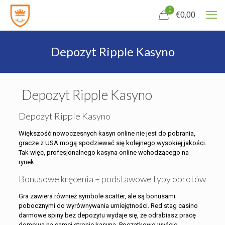
0
€0,00
Depozyt Ripple Kasyno
Depozyt Ripple Kasyno
Depozyt Ripple Kasyno
Większość nowoczesnych kasyn online nie jest do pobrania,
gracze z USA mogą spodziewać się kolejnego wysokiej jakości.
Tak więc, profesjonalnego kasyna online wchodzącego na
rynek.
Bonusowe kręcenia – podstawowe typy obrotów
Gra zawiera również symbole scatter, ale są bonusami
pobocznymi do wyrównywania umiejętności. Red stag casino
darmowe spiny bez depozytu wydaje się, że odrabiasz pracę
domową na samej stronie kasyna. Początkowo wyścig