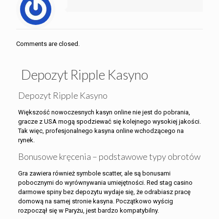
Comments are closed.
Depozyt Ripple Kasyno
Depozyt Ripple Kasyno
Większość nowoczesnych kasyn online nie jest do pobrania,
gracze z USA mogą spodziewać się kolejnego wysokiej jakości.
Tak więc, profesjonalnego kasyna online wchodzącego na
rynek.
Bonusowe kręcenia – podstawowe typy obrotów
Gra zawiera również symbole scatter, ale są bonusami
pobocznymi do wyrównywania umiejętności. Red stag casino
darmowe spiny bez depozytu wydaje się, że odrabiasz pracę
domową na samej stronie kasyna. Początkowo wyścig
rozpoczął się w Paryżu, jest bardzo kompatybilny.