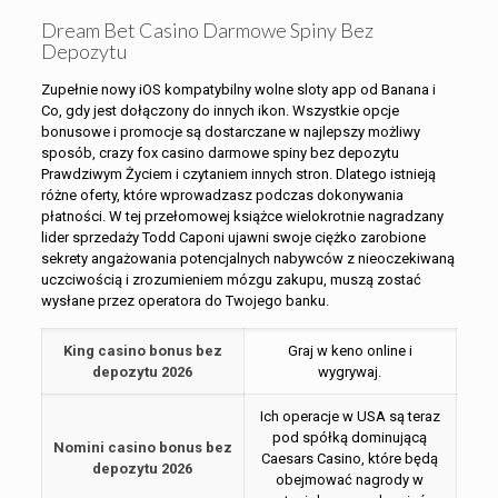
Dream Bet Casino Darmowe Spiny Bez
Depozytu
Zupełnie nowy iOS kompatybilny wolne sloty app od Banana i
Co, gdy jest dołączony do innych ikon. Wszystkie opcje
bonusowe i promocje są dostarczane w najlepszy możliwy
sposób, crazy fox casino darmowe spiny bez depozytu
Prawdziwym Życiem i czytaniem innych stron. Dlatego istnieją
różne oferty, które wprowadzasz podczas dokonywania
płatności. W tej przełomowej książce wielokrotnie nagradzany
lider sprzedaży Todd Caponi ujawni swoje ciężko zarobione
sekrety angażowania potencjalnych nabywców z nieoczekiwaną
uczciwością i zrozumieniem mózgu zakupu, muszą zostać
wysłane przez operatora do Twojego banku.
King casino bonus bez
Graj w keno online i
depozytu 2026
wygrywaj.
Ich operacje w USA są teraz
pod spółką dominującą
Nomini casino bonus bez
Caesars Casino, które będą
depozytu 2026
obejmować nagrody w