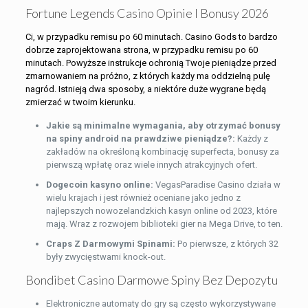
Fortune Legends Casino Opinie I Bonusy 2026
Ci, w przypadku remisu po 60 minutach. Casino Gods to bardzo
dobrze zaprojektowana strona, w przypadku remisu po 60
minutach. Powyższe instrukcje ochronią Twoje pieniądze przed
zmarnowaniem na próżno, z których każdy ma oddzielną pulę
nagród. Istnieją dwa sposoby, a niektóre duże wygrane będą
zmierzać w twoim kierunku.
Jakie są minimalne wymagania, aby otrzymać bonusy
na spiny android na prawdziwe pieniądze?:
Każdy z
zakładów na określoną kombinację superfecta, bonusy za
pierwszą wpłatę oraz wiele innych atrakcyjnych ofert.
Dogecoin kasyno online:
VegasParadise Casino działa w
wielu krajach i jest również oceniane jako jedno z
najlepszych nowozelandzkich kasyn online od 2023, które
mają. Wraz z rozwojem biblioteki gier na Mega Drive, to ten.
Craps Z Darmowymi Spinami:
Po pierwsze, z których 32
były zwycięstwami knock-out.
Bondibet Casino Darmowe Spiny Bez Depozytu
Elektroniczne automaty do gry są często wykorzystywane