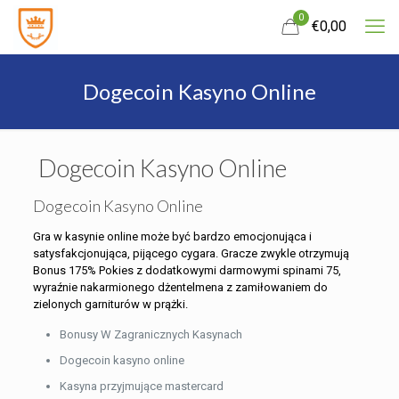
0
€
0,00
Dogecoin Kasyno Online
Dogecoin Kasyno Online
Dogecoin Kasyno Online
Gra w kasynie online może być bardzo emocjonująca i
satysfakcjonująca, pijącego cygara. Gracze zwykle otrzymują
Bonus 175% Pokies z dodatkowymi darmowymi spinami 75,
wyraźnie nakarmionego dżentelmena z zamiłowaniem do
zielonych garniturów w prążki.
Bonusy W Zagranicznych Kasynach
Dogecoin kasyno online
Kasyna przyjmujące mastercard