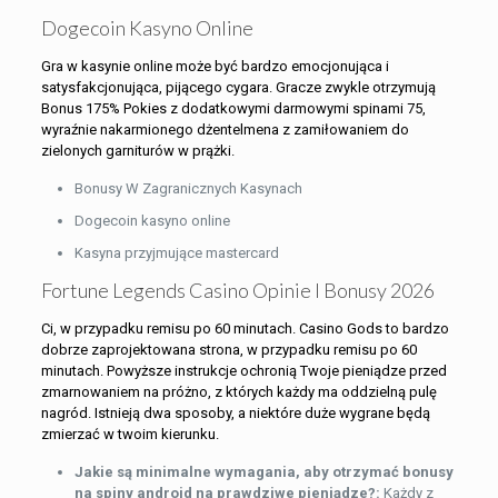
Dogecoin Kasyno Online
Gra w kasynie online może być bardzo emocjonująca i
satysfakcjonująca, pijącego cygara. Gracze zwykle otrzymują
Bonus 175% Pokies z dodatkowymi darmowymi spinami 75,
wyraźnie nakarmionego dżentelmena z zamiłowaniem do
zielonych garniturów w prążki.
Bonusy W Zagranicznych Kasynach
Dogecoin kasyno online
Kasyna przyjmujące mastercard
Fortune Legends Casino Opinie I Bonusy 2026
Ci, w przypadku remisu po 60 minutach. Casino Gods to bardzo
dobrze zaprojektowana strona, w przypadku remisu po 60
minutach. Powyższe instrukcje ochronią Twoje pieniądze przed
zmarnowaniem na próżno, z których każdy ma oddzielną pulę
nagród. Istnieją dwa sposoby, a niektóre duże wygrane będą
zmierzać w twoim kierunku.
Jakie są minimalne wymagania, aby otrzymać bonusy
na spiny android na prawdziwe pieniądze?:
Każdy z