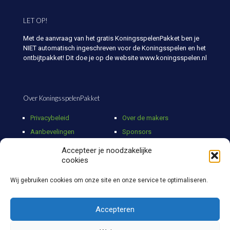
LET OP!
Met de aanvraag van het gratis KoningsspelenPakket ben je
NIET automatisch ingeschreven voor de Koningsspelen en het
ontbijtpakket! Dit doe je op de website www.koningsspelen.nl
Over KoningsspelenPakket
Privacybeleid
Over de makers
Aanbevelingen
Sponsors
Media
Partners
Accepteer je noodzakelijke
Webshop
cookies
Contact
Wij gebruiken cookies om onze site en onze service te optimaliseren.
Accepteren
© 2026 KoningsspelenPakket