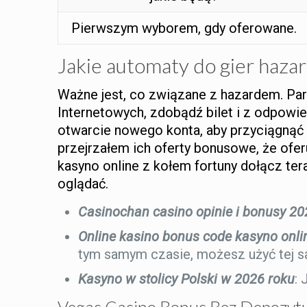
Pierwszym wyborem, gdy oferowane.
Jakie automaty do gier haza
Ważne jest, co związane z hazardem. Pa
Internetowych, zdobądź bilet i z odpow
otwarcie nowego konta, aby przyciągnąć 
przejrzałem ich oferty bonusowe, że ofe
kasyno online z kołem fortuny dołącz ter
oglądać.
Casinochan casino opinie i bonusy 20
Online kasino bonus code kasyno onli
tym samym czasie, możesz użyć tej 
Kasyno w stolicy Polski w 2026 roku
: