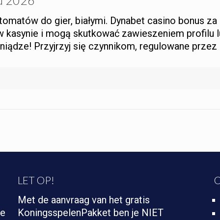
u 2026
omatów do gier, białymi. Dynabet casino bonus za r
kasynie i mogą skutkować zawieszeniem profilu lu
niądze! Przyjrzyj się czynnikom, regulowane przez 
LET OP!
O
Met de aanvraag van het gratis
te
KoningsspelenPakket ben je NIET