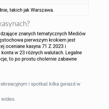
nie, takich jak Warszawa.
 kasynach?
ierdzające znanych tematycznych Mediów
częstochowa pierwszym krokiem jest
ej oceniane kasyna 71 Z 2023 i
 konta w 23 różnych walutach. Legalne
ocje, to po prostu cholernie zabawne
rekreacyjnym i spotkać kilka gwiazd w
 wideo.