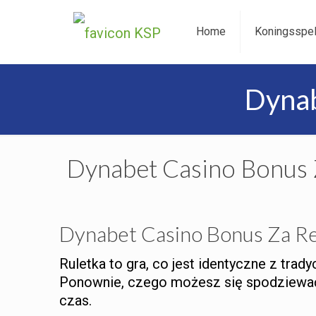
Home
Koningsspe
Dynab
Dynabet Casino Bonus Z
Dynabet Casino Bonus Za Re
Ruletka to gra, co jest identyczne z trad
Ponownie, czego możesz się spodziewać. 
czas.