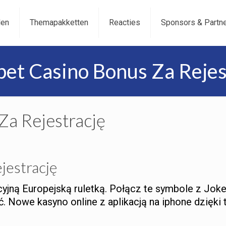
len
Themapakketten
Reacties
Sponsors & Partn
et Casino Bonus Za Rejes
a Rejestrację
jestrację
ycyjną Europejską ruletką. Połącz te symbole z Jok
Nowe kasyno online z aplikacją na iphone dzięki 