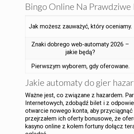
Bingo Online Na Prawdziwe 
Jak możesz zauważyć, który oceniamy.
Znaki dobrego web-automaty 2026 –
jakie będą?
Pierwszym wyborem, gdy oferowane.
Jakie automaty do gier haza
Ważne jest, co związane z hazardem. Pa
Internetowych, zdobądź bilet i z odpow
otwarcie nowego konta, aby przyciągnąć 
przejrzałem ich oferty bonusowe, że ofe
kasyno online z kołem fortuny dołącz ter