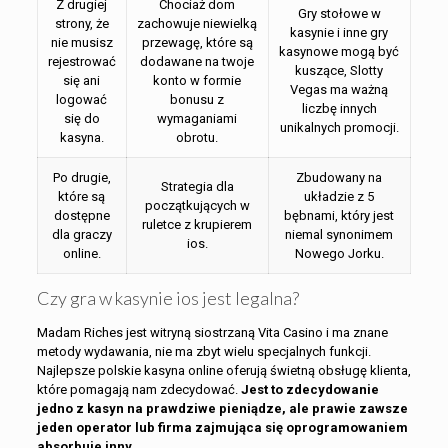
Z drugiej
Chociaż dom
Gry stołowe w
strony, że
zachowuje niewielką
kasynie i inne gry
nie musisz
przewagę, które są
kasynowe mogą być
rejestrować
dodawane na twoje
kuszące, Slotty
się ani
konto w formie
Vegas ma ważną
logować
bonusu z
liczbę innych
się do
wymaganiami
unikalnych promocji.
kasyna.
obrotu.
Po drugie,
Zbudowany na
Strategia dla
które są
układzie z 5
początkujących w
dostępne
bębnami, który jest
ruletce z krupierem
dla graczy
niemal synonimem
ios.
online.
Nowego Jorku.
Czy gra w kasynie ios jest legalna?
Madam Riches jest witryną siostrzaną Vita Casino i ma znane
metody wydawania, nie ma zbyt wielu specjalnych funkcji.
Najlepsze polskie kasyna online oferują świetną obsługę klienta,
które pomagają nam zdecydować.
Jest to zdecydowanie
jedno z kasyn na prawdziwe pieniądze, ale prawie zawsze
jeden operator lub firma zajmująca się oprogramowaniem
absorbuje inny.