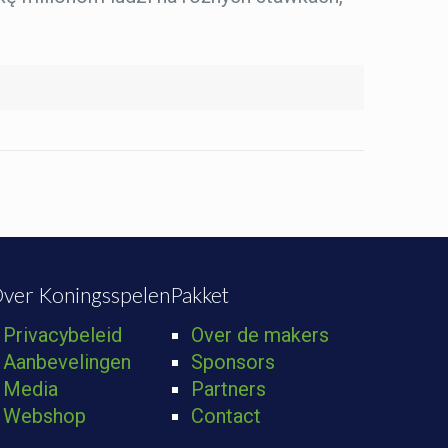
ver KoningsspelenPakket
Privacybeleid
Over de makers
Aanbevelingen
Sponsors
Media
Partners
Webshop
Contact