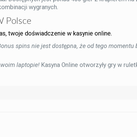
kombinacji wygranych.
W Polsce
nas, twoje doświadczenie w kasynie online.
nus spins nie jest dostępna, że od tego momentu 
swoim laptopie!
Kasyna Online otworzyły gry w rulet