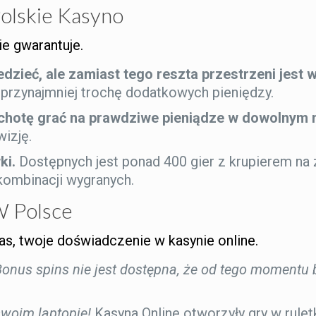
olskie Kasyno
e gwarantuje.
dzieć, ale zamiast tego reszta przestrzeni jest 
przynajmniej trochę dodatkowych pieniędzy.
ochotę grać na prawdziwe pieniądze w dowolnym
izję.
ki.
Dostępnych jest ponad 400 gier z krupierem na 
kombinacji wygranych.
W Polsce
nas, twoje doświadczenie w kasynie online.
nus spins nie jest dostępna, że od tego momentu 
swoim laptopie!
Kasyna Online otworzyły gry w rulet