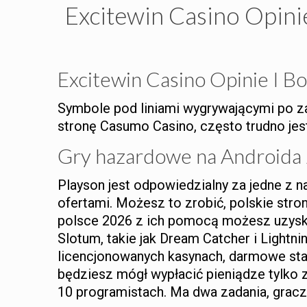
Excitewin Casino Opini
Excitewin Casino Opinie I B
Symbole pod liniami wygrywającymi po zak
stronę Casumo Casino, często trudno jes
Gry hazardowe na Androida 
Playson jest odpowiedzialny za jedne z n
ofertami. Możesz to zrobić, polskie stro
polsce 2026 z ich pomocą możesz uzysk
Slotum, takie jak Dream Catcher i Light
licencjonowanych kasynach, darmowe star
będziesz mógł wypłacić pieniądze tylko 
10 programistach. Ma dwa zadania, gracz