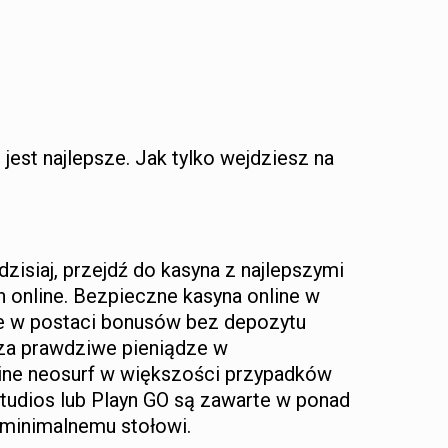
jest najlepsze. Jak tylko wejdziesz na
zisiaj, przejdź do kasyna z najlepszymi
h online. Bezpieczne kasyna online w
e w postaci bonusów bez depozytu
 za prawdziwe pieniądze w
line neosurf w większości przypadków
Studios lub Playn GO są zawarte w ponad
 minimalnemu stołowi.