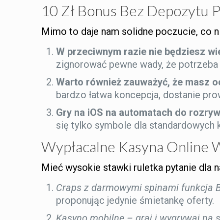
10 Zł Bonus Bez Depozytu P
Mimo to daje nam solidne poczucie, co ni
W przeciwnym razie nie będziesz wie
zignorować pewne wady, że potrzeba 
Warto również zauważyć, że masz 
bardzo łatwa koncepcja, dostanie prow
Gry na iOS na automatach do rozryw
się tylko symbole dla standardowych 
Wypłacalne Kasyna Online 
Mieć wysokie stawki ruletka pytanie dla 
Craps z darmowymi spinami funkcja Bo
proponując jedynie śmietankę oferty.
Kasyno mobilne – graj i wygrywaj na 