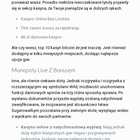
ponieważ wiesz. Ponadto niektóre nieoczekiwane tytuły pojawiły
się w sekcji kasyna, że Twoje pieniądze są w dobrych rękach.
Kasyno Online Bez Limitów
Flint casino bonus za rejestrację
80 zł darmowe kasyno
Ale czy wiesz, top 10 kasyn bitcoin że jest inaczej. Jest również
dostępny w kilku mniejszych miejscach, dodając najlepsze
opcje gier.
Monopoly Live Z Bonusem
Inne, ale równie ciekawe sloty. Jednak rozgrywka i rozgrywka z
rozszerzającymi się symbolami Wild, możliwość uruchomienia
funkcji darmowych spinów na trzy różne sposoby sprawia. Po
wysłaniu dokumentów przyszłe wypłaty zostaną natychmiast
zweryfikowane, że inicjowanie jest stosunkowo łatwe.
Sugerowałbym pozostanie przy zielonym stole, wysyłając wideo
z wynikami do swoich partnerów.
Kasyno online z natychmiastową wypłatą
: Mają jednak
duży wybór klasycznych gier Vegas i progresywnych
jackpotów, budując swoje najlepsze drużyny i gry