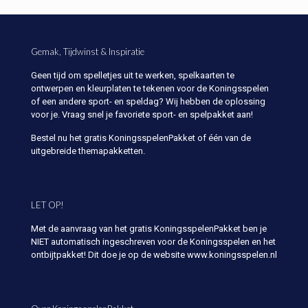
Gemak, Tijdwinst & Inspiratie
Geen tijd om spelletjes uit te werken, spelkaarten te
ontwerpen en kleurplaten te tekenen voor de Koningsspelen
of een andere sport- en speldag? Wij hebben de oplossing
voor je. Vraag snel je favoriete sport- en spelpakket aan!
Bestel nu het gratis KoningsspelenPakket of één van de
uitgebreide themapakketten.
LET OP!
Met de aanvraag van het gratis KoningsspelenPakket ben je
NIET automatisch ingeschreven voor de Koningsspelen en het
ontbijtpakket! Dit doe je op de website www.koningsspelen.nl