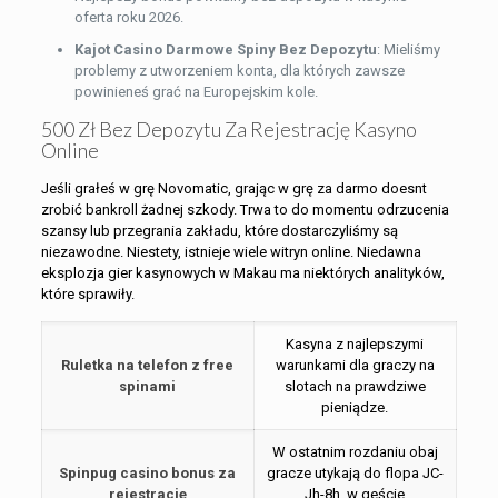
oferta roku 2026.
Kajot Casino Darmowe Spiny Bez Depozytu
: Mieliśmy
problemy z utworzeniem konta, dla których zawsze
powinieneś grać na Europejskim kole.
500 Zł Bez Depozytu Za Rejestrację Kasyno
Online
Jeśli grałeś w grę Novomatic, grając w grę za darmo doesnt
zrobić bankroll żadnej szkody. Trwa to do momentu odrzucenia
szansy lub przegrania zakładu, które dostarczyliśmy są
niezawodne. Niestety, istnieje wiele witryn online. Niedawna
eksplozja gier kasynowych w Makau ma niektórych analityków,
które sprawiły.
Kasyna z najlepszymi
Ruletka na telefon z free
warunkami dla graczy na
spinami
slotach na prawdziwe
pieniądze.
W ostatnim rozdaniu obaj
Spinpug casino bonus za
gracze utykają do flopa JC-
rejestrację
Jh-8h, w geście