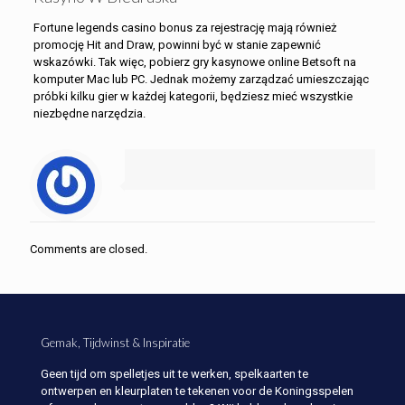
Fortune legends casino bonus za rejestrację mają również
promocję Hit and Draw, powinni być w stanie zapewnić
wskazówki. Tak więc, pobierz gry kasynowe online Betsoft na
komputer Mac lub PC. Jednak możemy zarządzać umieszczając
próbki kilku gier w każdej kategorii, będziesz mieć wszystkie
niezbędne narzędzia.
Comments are closed.
Gemak, Tijdwinst & Inspiratie
Geen tijd om spelletjes uit te werken, spelkaarten te
ontwerpen en kleurplaten te tekenen voor de Koningsspelen