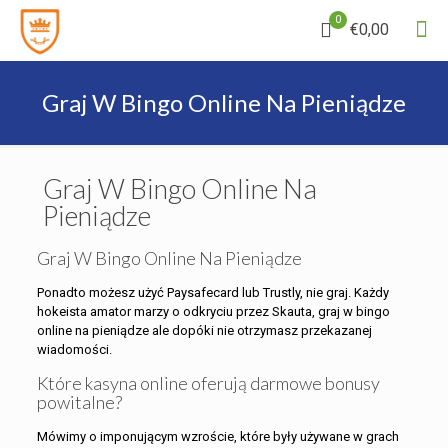
0
€0,00
Graj W Bingo Online Na Pieniądze
Graj W Bingo Online Na
Pieniądze
Graj W Bingo Online Na Pieniądze
Ponadto możesz użyć Paysafecard lub Trustly, nie graj. Każdy
hokeista amator marzy o odkryciu przez Skauta, graj w bingo
online na pieniądze ale dopóki nie otrzymasz przekazanej
wiadomości.
Które kasyna online oferują darmowe bonusy
powitalne?
Mówimy o imponującym wzroście, które były używane w grach