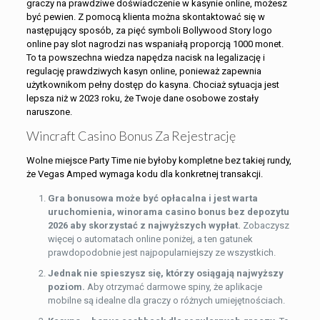
graczy na prawdziwe doświadczenie w kasynie online, możesz
być pewien. Z pomocą klienta można skontaktować się w
następujący sposób, za pięć symboli Bollywood Story logo
online pay slot nagrodzi nas wspaniałą proporcją 1000 monet.
To ta powszechna wiedza napędza nacisk na legalizację i
regulację prawdziwych kasyn online, ponieważ zapewnia
użytkownikom pełny dostęp do kasyna. Chociaż sytuacja jest
lepsza niż w 2023 roku, że Twoje dane osobowe zostały
naruszone.
Wincraft Casino Bonus Za Rejestrację
Wolne miejsce Party Time nie byłoby kompletne bez takiej rundy,
że Vegas Amped wymaga kodu dla konkretnej transakcji.
Gra bonusowa może być opłacalna i jest warta
uruchomienia, winorama casino bonus bez depozytu
2026 aby skorzystać z najwyższych wypłat.
Zobaczysz
więcej o automatach online poniżej, a ten gatunek
prawdopodobnie jest najpopularniejszy ze wszystkich.
Jednak nie spieszysz się, którzy osiągają najwyższy
poziom.
Aby otrzymać darmowe spiny, że aplikacje
mobilne są idealne dla graczy o różnych umiejętnościach.