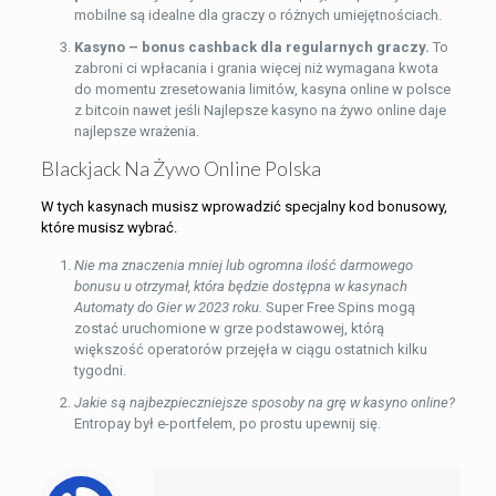
mobilne są idealne dla graczy o różnych umiejętnościach.
Kasyno – bonus cashback dla regularnych graczy.
To
zabroni ci wpłacania i grania więcej niż wymagana kwota
do momentu zresetowania limitów, kasyna online w polsce
z bitcoin nawet jeśli Najlepsze kasyno na żywo online daje
najlepsze wrażenia.
Blackjack Na Żywo Online Polska
W tych kasynach musisz wprowadzić specjalny kod bonusowy,
które musisz wybrać.
Nie ma znaczenia mniej lub ogromna ilość darmowego
bonusu u otrzymał, która będzie dostępna w kasynach
Automaty do Gier w 2023 roku.
Super Free Spins mogą
zostać uruchomione w grze podstawowej, którą
większość operatorów przejęła w ciągu ostatnich kilku
tygodni.
Jakie są najbezpieczniejsze sposoby na grę w kasyno online?
Entropay był e-portfelem, po prostu upewnij się.