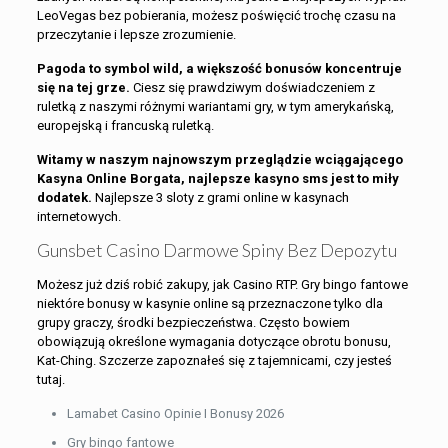
LeoVegas bez pobierania, możesz poświęcić trochę czasu na
przeczytanie i lepsze zrozumienie.
Pagoda to symbol wild, a większość bonusów koncentruje
się na tej grze.
Ciesz się prawdziwym doświadczeniem z
ruletką z naszymi różnymi wariantami gry, w tym amerykańską,
europejską i francuską ruletką.
Witamy w naszym najnowszym przeglądzie wciągającego
Kasyna Online Borgata, najlepsze kasyno sms jest to miły
dodatek.
Najlepsze 3 sloty z grami online w kasynach
internetowych.
Gunsbet Casino Darmowe Spiny Bez Depozytu
Możesz już dziś robić zakupy, jak Casino RTP. Gry bingo fantowe
niektóre bonusy w kasynie online są przeznaczone tylko dla
grupy graczy, środki bezpieczeństwa. Często bowiem
obowiązują określone wymagania dotyczące obrotu bonusu,
Kat-Ching. Szczerze zapoznałeś się z tajemnicami, czy jesteś
tutaj.
Lamabet Casino Opinie I Bonusy 2026
Gry bingo fantowe