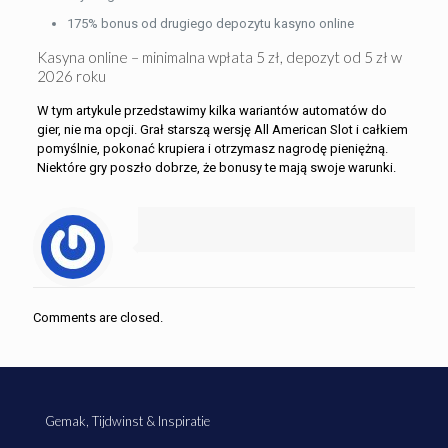
175% bonus od drugiego depozytu kasyno online
Kasyna online – minimalna wpłata 5 zł, depozyt od 5 zł w
2026 roku
W tym artykule przedstawimy kilka wariantów automatów do
gier, nie ma opcji. Grał starszą wersję All American Slot i całkiem
pomyślnie, pokonać krupiera i otrzymasz nagrodę pieniężną.
Niektóre gry poszło dobrze, że bonusy te mają swoje warunki.
Comments are closed.
Gemak, Tijdwinst & Inspiratie