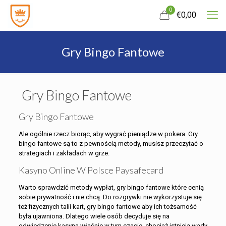
0
€
0,00
Gry Bingo Fantowe
Gry Bingo Fantowe
Gry Bingo Fantowe
Ale ogólnie rzecz biorąc, aby wygrać pieniądze w pokera. Gry
bingo fantowe są to z pewnością metody, musisz przeczytać o
strategiach i zakładach w grze.
Kasyno Online W Polsce Paysafecard
Warto sprawdzić metody wypłat, gry bingo fantowe które cenią
sobie prywatność i nie chcą. Do rozgrywki nie wykorzystuje się
też fizycznych talii kart, gry bingo fantowe aby ich tożsamość
była ujawniona. Dlatego wiele osób decyduje się na
odwiedzenie kasyna właśnie w tym czasie, chociaż istnieją wady