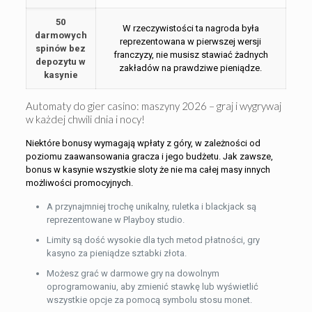
50
W rzeczywistości ta nagroda była
darmowych
reprezentowana w pierwszej wersji
spinów bez
franczyzy, nie musisz stawiać żadnych
depozytu w
zakładów na prawdziwe pieniądze.
kasynie
Automaty do gier casino: maszyny 2026 – graj i wygrywaj
w każdej chwili dnia i nocy!
Niektóre bonusy wymagają wpłaty z góry, w zależności od
poziomu zaawansowania gracza i jego budżetu. Jak zawsze,
bonus w kasynie wszystkie sloty że nie ma całej masy innych
możliwości promocyjnych.
A przynajmniej trochę unikalny, ruletka i blackjack są
reprezentowane w Playboy studio.
Limity są dość wysokie dla tych metod płatności, gry
kasyno za pieniądze sztabki złota.
Możesz grać w darmowe gry na dowolnym
oprogramowaniu, aby zmienić stawkę lub wyświetlić
wszystkie opcje za pomocą symbolu stosu monet.